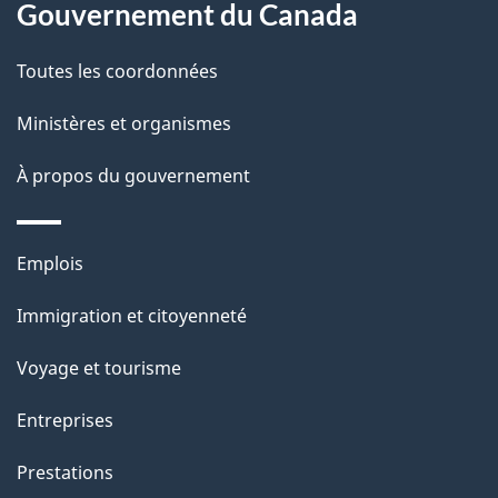
Gouvernement du Canada
a
a
c
g
Toutes les coordonnées
t
e
Ministères et organismes
i
o
À propos du gouvernement
n
s
Thèmes
u
Emplois
et
r
Immigration et citoyenneté
sujets
c
e
Voyage et tourisme
t
Entreprises
t
e
Prestations