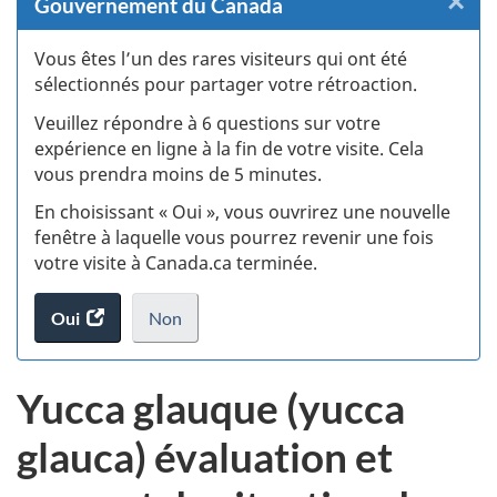
×
F
Gouvernement du Canada
:
Vous êtes l’un des rares visiteurs qui ont été
sélectionnés pour partager votre rétroaction.
S
Veuillez répondre à 6 questions sur votre
d
expérience en ligne à la fin de votre visite. Cela
vous prendra moins de 5 minutes.
si
En choisissant « Oui », vous ouvrirez une nouvelle
w
fenêtre à laquelle vous pourrez revenir une fois
votre visite à Canada.ca terminée.
(t
Oui
accéder
Non
d
au
je
.
sondage.
ne
Yucca glauque (yucca
veux
pas
glauca) évaluation et
participer
au
sondage