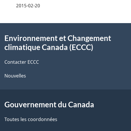
2015-02-20
i
z
v
l
o
À
s
t
Environnement et Changement
propos
r
d
climatique Canada (ECCC)
de
e
e
r
Contacter ECCC
ce
l
é
Nouvelles
site
t
a
r
p
o
Gouvernement du Canada
a
a
c
g
Toutes les coordonnées
t