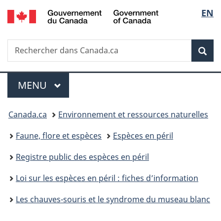
/
Sélec
EN
Passer
Passer
Passer
Government
au
à
à
de
of
contenu
«
la
Canada
Recherche
Rechercher
principal
Au
version
Rec
la
dans
sujet
HTML
Canada.ca
du
simplifiée
langu
Menu
gouvernement
MENU
PRINCIPAL
»
Vous
Canada.ca
Environnement et ressources naturelles
êtes
Faune, flore et espèces
Espèces en péril
ici :
Registre public des espèces en péril
Loi sur les espèces en péril : fiches d’information
Les chauves-souris et le syndrome du museau blanc