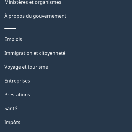
e
Ministères et organismes
i
o
À propos du gouvernement
n
s
Thèmes
u
Emplois
et
r
Immigration et citoyenneté
sujets
c
e
Voyage et tourisme
t
Entreprises
t
e
Prestations
p
Santé
a
g
Impôts
e