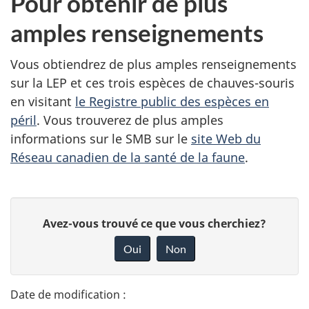
Pour obtenir de plus
amples renseignements
Vous obtiendrez de plus amples renseignements
sur la LEP et ces trois espèces de chauves-souris
en visitant
le Registre public des espèces en
péril
. Vous trouverez de plus amples
informations sur le SMB sur le
site Web du
Réseau canadien de la santé de la faune
.
D
D
Avez-vous trouvé ce que vous cherchiez?
é
o
Oui
Non
n
t
n
a
e