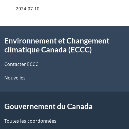
e
2024-07-10
i
z
v
l
o
À
s
t
Environnement et Changement
propos
r
d
climatique Canada (ECCC)
de
e
e
r
Contacter ECCC
ce
l
é
Nouvelles
site
t
a
r
p
o
Gouvernement du Canada
a
a
c
g
Toutes les coordonnées
t