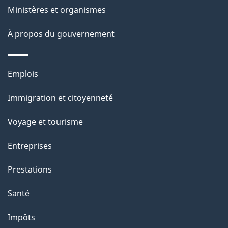
e
Ministères et organismes
i
o
À propos du gouvernement
n
s
Thèmes
u
Emplois
et
r
Immigration et citoyenneté
sujets
c
e
Voyage et tourisme
t
Entreprises
t
e
Prestations
p
Santé
a
g
Impôts