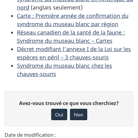
nord
(anglais seulement)
Carte : Première année de confirmation du
syndrome du museau blanc par région
Réseau canadien de la santé de la faune :
Syndrome du museau blanc – Cartes
Décret modifiant l'annexe I de la Loi sur les
espèces en péril – 3 chauves-souris
Syndrome du museau blanc chez les
chauves-souris
D
D
Avez-vous trouvé ce que vous cherchiez?
é
o
Oui
Non
n
t
n
a