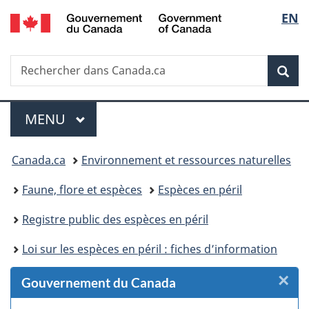
/
Sélec
EN
Passer
Passer
Passer
Passer
Government
au
au
à
à
de
of
Gestionnaire
contenu
«
la
Canada
Recherche
Rechercher
des
principal
Au
version
Rec
la
dans
Invitations
sujet
HTML
Canada.ca
du
simplifiée
langu
Menu
gouvernement
MENU
PRINCIPAL
»
Vous
Canada.ca
Environnement et ressources naturelles
êtes
Faune, flore et espèces
Espèces en péril
ici :
Registre public des espèces en péril
Loi sur les espèces en péril : fiches d’information
×
F
Gouvernement du Canada