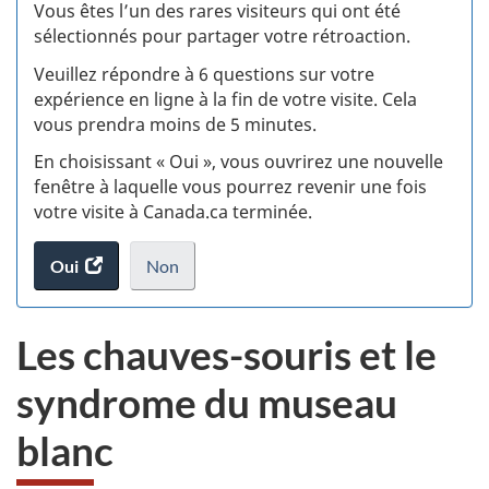
:
Vous êtes l’un des rares visiteurs qui ont été
sélectionnés pour partager votre rétroaction.
S
Veuillez répondre à 6 questions sur votre
d
expérience en ligne à la fin de votre visite. Cela
vous prendra moins de 5 minutes.
si
En choisissant « Oui », vous ouvrirez une nouvelle
w
fenêtre à laquelle vous pourrez revenir une fois
votre visite à Canada.ca terminée.
(t
Oui
accéder
Non
d
au
je
.
sondage.
ne
Les chauves-souris et le
veux
pas
syndrome du museau
participer
au
blanc
sondage
du