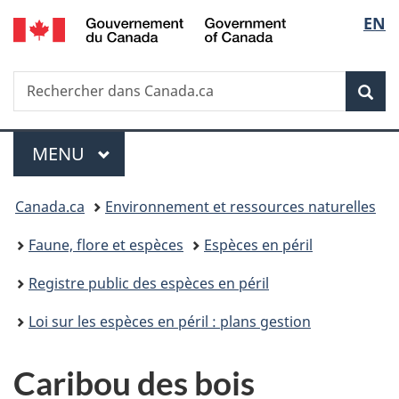
/
Sélec
EN
Passer
Passer
Passer
Government
au
à
à
de
of
contenu
«
la
Canada
Recherche
Rechercher
principal
Au
version
Rec
la
dans
sujet
HTML
Canada.ca
du
simplifiée
langu
Menu
gouvernement
MENU
PRINCIPAL
»
Vous
Canada.ca
Environnement et ressources naturelles
êtes
Faune, flore et espèces
Espèces en péril
ici :
Registre public des espèces en péril
Loi sur les espèces en péril : plans gestion
Caribou des bois