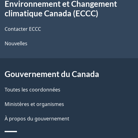
t
Environnement et Changement
propos
r
d
climatique Canada (ECCC)
de
e
e
r
Contacter ECCC
ce
l
é
Nouvelles
site
t
a
r
p
o
Gouvernement du Canada
a
a
c
g
Toutes les coordonnées
t
e
Ministères et organismes
i
o
À propos du gouvernement
n
s