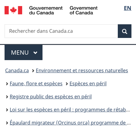
/
Sélec
EN
Passer
Passer
Passer
Government
au
à
à
de
of
contenu
«
la
Canada
Recherche
Rechercher
principal
Au
version
Rec
la
dans
sujet
HTML
Canada.ca
du
simplifiée
langu
Menu
gouvernement
MENU
PRINCIPAL
»
Vous
Canada.ca
Environnement et ressources naturelles
êtes
Faune, flore et espèces
Espèces en péril
ici :
Registre public des espèces en péril
Loi sur les espèces en péril : programmes de rétablissement
Épaulard migrateur (Orcinus orca) programme de rétablissement