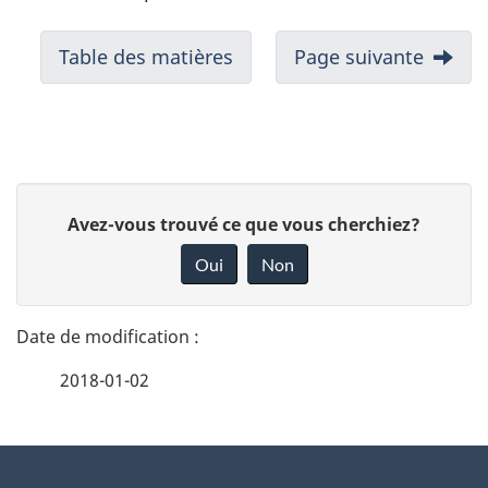
Table des matières
Page suivante
D
D
Avez-vous trouvé ce que vous cherchiez?
é
o
Oui
Non
n
t
n
a
e
2018-01-02
i
z
v
l
o
À
s