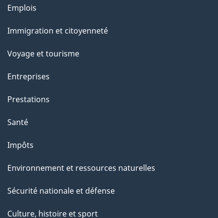
Thèmes
u
Emplois
et
r
Immigration et citoyenneté
sujets
c
e
Voyage et tourisme
t
Entreprises
t
e
Prestations
p
Santé
a
g
Impôts
e
Environnement et ressources naturelles
Sécurité nationale et défense
Culture, histoire et sport