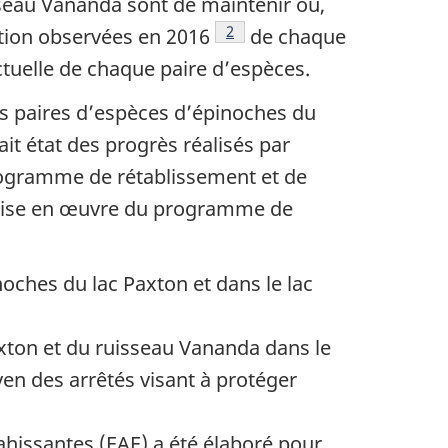
sseau Vananda sont de maintenir ou,
Note de bas de page
2
tion observées en 2016
de chaque
actuelle de chaque paire d’espèces.
s paires d’espèces d’épinoches du
it état des progrès réalisés par
rogramme de rétablissement et de
la mise en œuvre du programme de
oches du lac Paxton et dans le lac
axton et du ruisseau Vananda dans le
n des arrêtés visant à protéger
ahissantes (EAE) a été élaboré pour