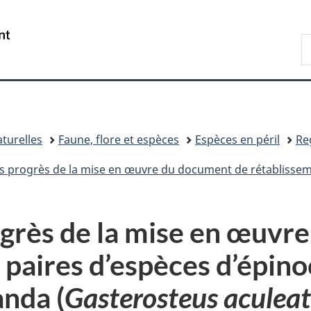
Passer
Passer
Passer
au
à
à
/
R
contenu
«
la
Government
d
principal
Au
version
of
C
sujet
HTML
Canada
du
simplifiée
gouvernement
»
turelles
Faune, flore et espèces
Espèces en péril
Re
r les progrès de la mise en œuvre du document de rétablisse
ogrès de la mise en œuv
 paires d’espèces d’épino
anda (
Gasterosteus aculea