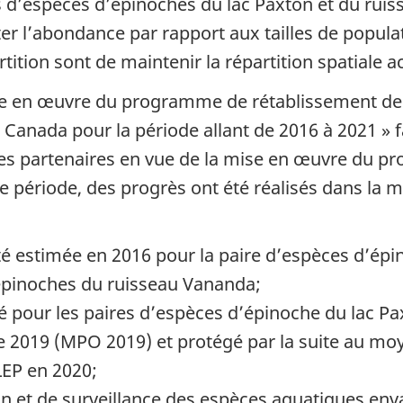
es d’espèces d’épinoches du lac Paxton et du rui
r l’abondance par rapport aux tailles de popula
rtition sont de maintenir la répartition spatiale 
mise en œuvre du programme de rétablissement de
Canada pour la période allant de 2016 à 2021 » fa
s partenaires en vue de la mise en œuvre du p
ette période, des progrès ont été réalisés dans 
té estimée en 2016 pour la paire d’espèces d’épin
’épinoches du ruisseau Vananda;
iné pour les paires d’espèces d’épinoche du lac P
2019 (MPO 2019) et protégé par la suite au moye
 LEP en 2020;
on et de surveillance des espèces aquatiques env