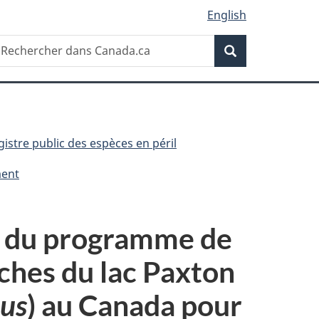
English
Recherche
echercher
Recherche
ans
anada.ca
gistre public des espèces en péril
ment
re du programme de
ches du lac Paxton
tus
) au Canada pour