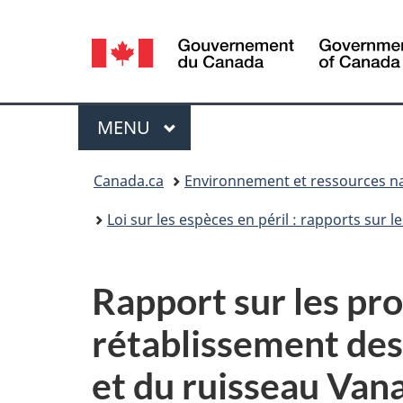
Sélection
de
la
Menu
MENU
PRINCIPAL
langue
Vous
Canada.ca
Environnement et ressources na
êtes
Loi sur les espèces en péril : rapports su
ici :
Rapport sur les pr
rétablissement des
et du ruisseau Van