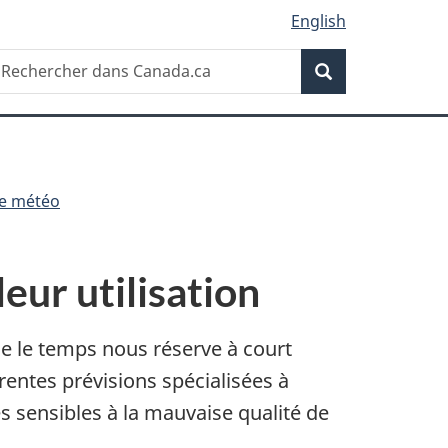
English
Recherche
echercher
Recherche
ans
anada.ca
e météo
eur utilisation
e le temps nous réserve à court
entes prévisions spécialisées à
es sensibles à la mauvaise qualité de