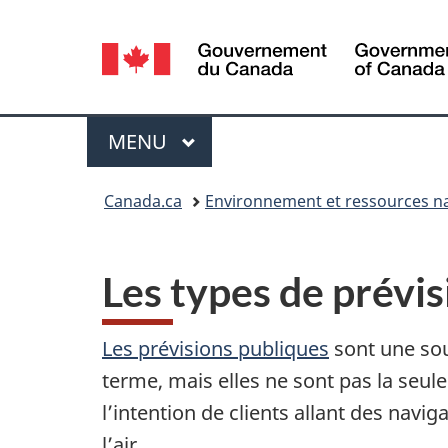
Sélection
de
la
Menu
MENU
PRINCIPAL
langue
Vous
Canada.ca
Environnement et ressources na
êtes
ici :
Les types de prévis
Les prévisions publiques
sont une sou
terme, mais elles ne sont pas la seul
l’intention de clients allant des navi
l’air.