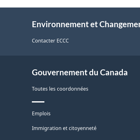
l
v
À
s
o
Environnement et Changemen
propos
d
t
de
Contacter ECCC
r
e
ce
e
l
r
site
Gouvernement du Canada
a
é
Toutes les coordonnées
p
t
a
r
Thèmes
Emplois
o
g
et
Immigration et citoyenneté
a
e
sujets