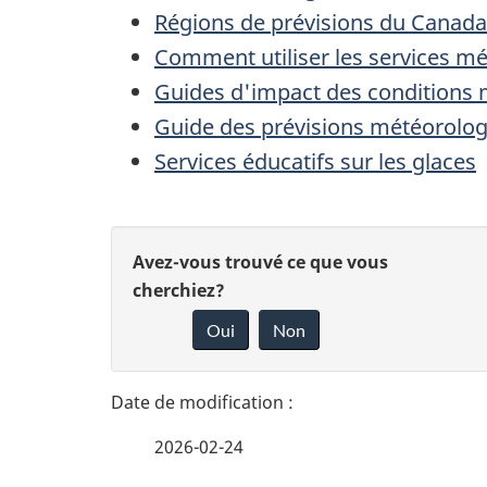
Régions de prévisions du Canada
Comment utiliser les services mé
Guides d'impact des conditions
Guide des prévisions météorolo
Services éducatifs sur les glaces
D
D
Avez-vous trouvé ce que vous
é
cherchiez?
o
Oui
Non
t
n
n
a
e
i
2026-02-24
z