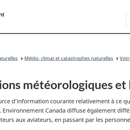
Passer
Passer
Passer
au
à
à
/
R
contenu
«
la
Government
d
principal
Au
version
of
C
sujet
HTML
Canada
du
simplifiée
gouvernement
»
turelles
Météo, climat et catastrophes naturelles
Votr
ions météorologiques et l
rce d’information courante relativement à ce qu
e. Environnement Canada diffuse également différ
gateurs aux aviateurs, en passant par les personn