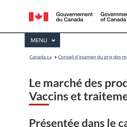
Sélection
de
la
Menu
MENU
PRINCIPAL
langue
Vous
Canada.ca
Conseil d’examen du prix des 
êtes
ici :
Le marché des prod
Vaccins et traiteme
Présentée dans le c