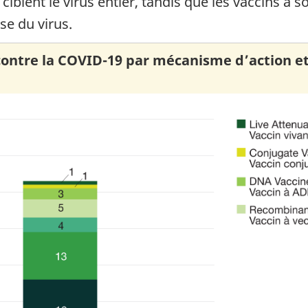
ciblent le virus entier, tandis que les vaccins à s
se du virus.
 contre la COVID-19 par mécanisme d’action et