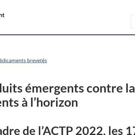
Passer
Passer
Passer
au
à
à
/
R
contenu
«
la
Government
d
principal
Au
version
of
C
sujet
HTML
Canada
du
simplifiée
gouvernement
»
médicaments brevetés
uits émergents contre l
nts à l’horizon
adre de l’ACTP 2022, les 1