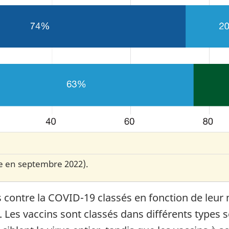
e en septembre 2022).
ns contre la COVID-19 classés en fonction de leur
te de bas de page
. Les vaccins sont classés dans différents types