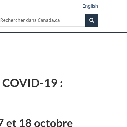
English
Recherche
echercher
Recherche
ans
anada.ca
a COVID-19 :
7 et 18 octobre