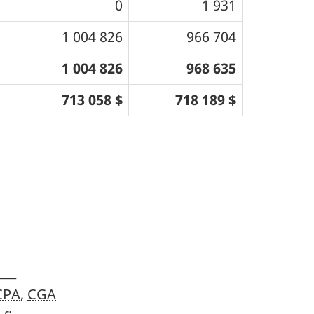
0
1 931
1 004 826
966 704
1 004 826
968 635
713 058 $
718 189 $
___
CPA
,
CGA