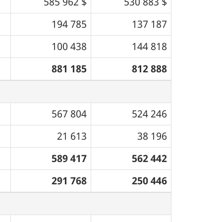
585 962 $
530 883 $
194 785
137 187
100 438
144 818
881 185
812 888
567 804
524 246
21 613
38 196
589 417
562 442
291 768
250 446