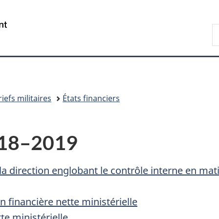
Passer
Passer
Passer
au
à
à
/
R
contenu
«
la
Government
d
principal
Au
version
of
C
sujet
HTML
Canada
du
simplifiée
gouvernement
»
efs militaires
États financiers
2018–2019
la direction englobant le contrôle interne en mat
on financière nette ministérielle
tte ministérielle