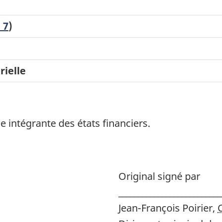
 7
)
rielle
 intégrante des états financiers.
Original signé par
__________________________
Jean-François Poirier,