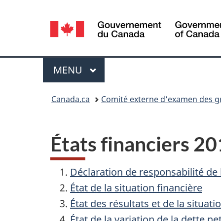
Sélection
de
la
Menu
MENU
PRINCIPAL
langue
Vous
Canada.ca
Comité externe d’examen des gri
êtes
ici :
États financiers 
Déclaration de responsabilité de 
État de la situation financière
État des résultats et de la situati
État de la variation de la dette ne