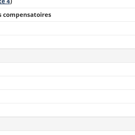
te 4
)
s compensatoires