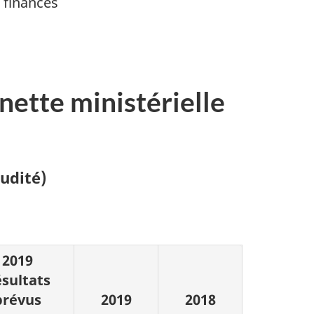
s finances
 nette ministérielle
audité)
2019
sultats
prévus
2019
2018