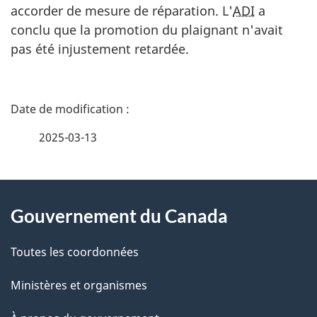
accorder de mesure de réparation. L'
ADI
a
conclu que la promotion du plaignant n'avait
pas été injustement retardée.
D
é
2025-03-13
t
À
a
Gouvernement du Canada
propos
i
de
l
Toutes les coordonnées
ce
s
Ministères et organismes
site