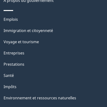
d
À propos du gouvernement
e
l
Thèmes
Emplois
et
a
Immigration et citoyenneté
sujets
p
Voyage et tourisme
a
Entreprises
g
Prestations
e
Santé
Impôts
Environnement et ressources naturelles