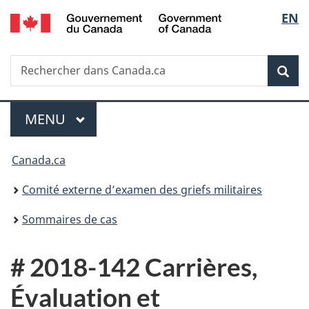
/
Sélec
EN
Passer
Passer
Passer
Government
au
à
à
de
of
contenu
«
la
Canada
Recherche
Rechercher
principal
Au
version
Rec
la
dans
sujet
HTML
Canada.ca
du
simplifiée
langu
Menu
gouvernement
MENU
PRINCIPAL
»
Vous
Canada.ca
êtes
Comité externe d’examen des griefs militaires
ici :
Sommaires de cas
# 2018-142 Carrières,
Évaluation et