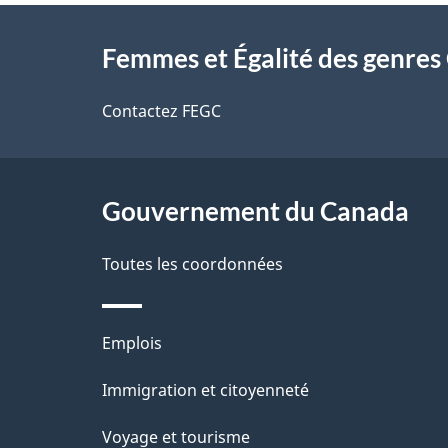
À
a
Femmes et Égalité des genre
propos
i
de
Contactez FEGC
l
ce
s
site
Gouvernement du Canada
d
e
Toutes les coordonnées
l
Thèmes
Emplois
a
et
Immigration et citoyenneté
p
sujets
Voyage et tourisme