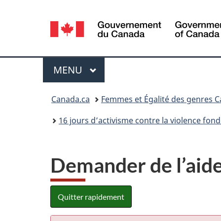
Sélection
de
la
Menu
MENU
PRINCIPAL
langue
Vous
Canada.ca
Femmes et Égalité des genres 
êtes
16 jours d’activisme contre la violence fond
ici :
Demander de l’aide 
Quitter rapidement