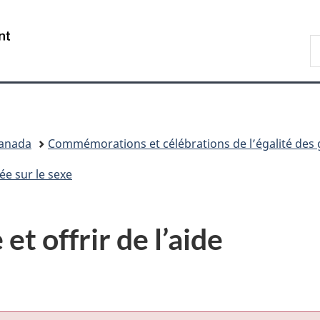
Passer
Passer
Passer
au
à
à
/
R
contenu
«
la
Government
F
principal
Au
version
of
sujet
HTML
Canada
du
simplifiée
gouvernement
»
Canada
Commémorations et célébrations de l’égalité des
ée sur le sexe
et offrir de l’aide