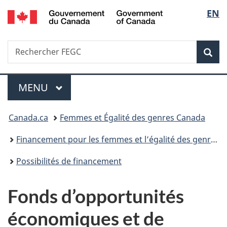
/
Sélec
EN
Passer
Passer
Passer
Government
au
à
à
de
of
contenu
«
la
Canada
Recherche
Rechercher
principal
Au
version
Rec
la
FEGC
sujet
HTML
du
simplifiée
langu
Menu
gouvernement
MENU
PRINCIPAL
»
Vous
Canada.ca
Femmes et Égalité des genres Canada
êtes
Financement pour les femmes et l’égalité des genres
ici :
Possibilités de financement
Fonds d’opportunités
économiques et de