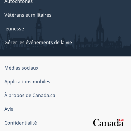
Autochtones
Vétérans et militaires
Jeunesse
Gérer les événements de la vie
Organisation
Médias sociaux
du
Applications mobiles
gouvernement
du
À propos de Canada.ca
Canada
Avis
Confidentialité