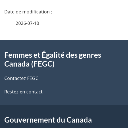
leader
g
D
et
a
la
é
t
2026-07-10
représ
i
t
écono
o
des
À
a
n
femme
Femmes et Égalité des genres
d
:
propos
i
Canada (FEGC)
Admiss
a
de
l
n
Contactez FEGC
ce
s
s
u
Restez en contact
site
d
n
e
d
o
l
Gouvernement du Canada
c