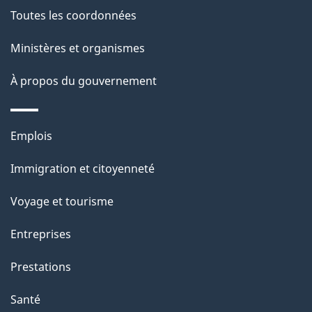
a
Toutes les coordonnées
u
p
m
Ministères et organismes
e
a
À propos du gouvernement
n
g
t
e
Thèmes
Emplois
et
Immigration et citoyenneté
sujets
Voyage et tourisme
Entreprises
Prestations
Santé