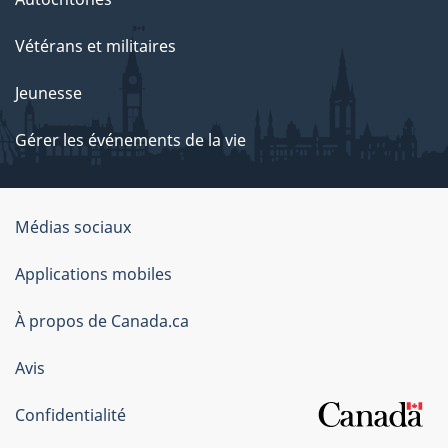
Vétérans et militaires
Jeunesse
Gérer les événements de la vie
Organisation
Médias sociaux
du
Applications mobiles
gouvernement
du
À propos de Canada.ca
Canada
Avis
Confidentialité