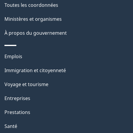
a
Toutes les coordonnées
p
Ministères et organismes
a
À propos du gouvernement
g
e
Thèmes
Emplois
et
Immigration et citoyenneté
sujets
Voyage et tourisme
Entreprises
Prestations
Santé