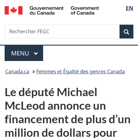
/
Sélec
EN
Passer
Passer
Passer
Government
au
à
à
de
of
contenu
«
la
Canada
Recherche
Rechercher
principal
Au
version
Rec
la
FEGC
sujet
HTML
du
simplifiée
langu
Menu
gouvernement
MENU
PRINCIPAL
»
Vous
Canada.ca
Femmes et Égalité des genres Canada
êtes
Le député Michael
ici :
McLeod annonce un
financement de plus d’un
million de dollars pour