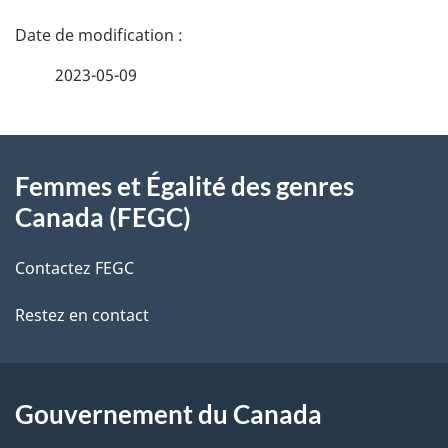
D
é
2023-05-09
t
À
a
Femmes et Égalité des genres
propos
i
Canada (FEGC)
de
l
Contactez FEGC
ce
s
Restez en contact
site
d
e
l
Gouvernement du Canada