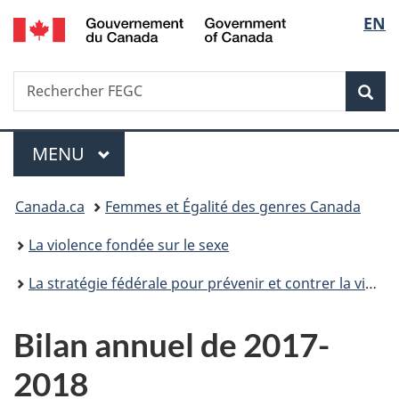
/
Sélec
EN
Passer
Passer
Passer
Government
au
à
à
de
of
contenu
«
la
Canada
Recherche
Rechercher
principal
Au
version
Rec
la
FEGC
sujet
HTML
du
simplifiée
langu
Menu
gouvernement
MENU
PRINCIPAL
»
Vous
Canada.ca
Femmes et Égalité des genres Canada
êtes
La violence fondée sur le sexe
ici :
La stratégie fédérale pour prévenir et contrer la violence fondée sur le sexe
Bilan annuel de 2017-
2018