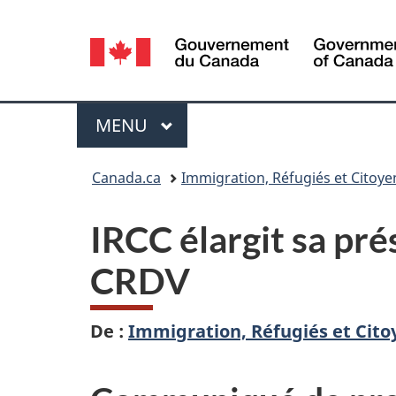
Sélection
de
la
Menu
MENU
PRINCIPAL
langue
Vous
Canada.ca
Immigration, Réfugiés et Citoy
êtes
IRCC élargit sa pr
ici :
CRDV
De :
Immigration, Réfugiés et Cit