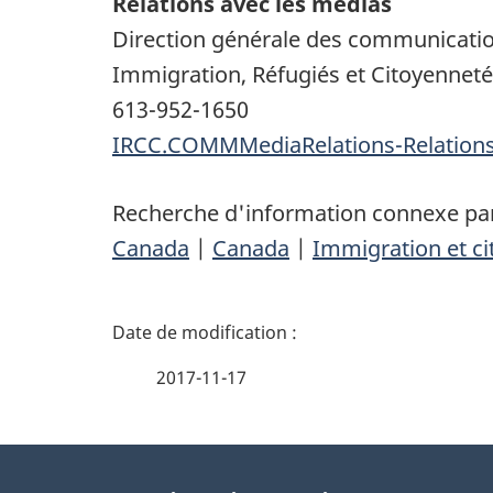
Relations avec les médias
Direction générale des communicati
Immigration, Réfugiés et Citoyennet
613-952-1650
IRCC.COMMMediaRelations-Relatio
Recherche d'information connexe par
Canada
|
Canada
|
Immigration et c
D
é
2017-11-17
t
À
a