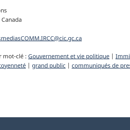
ons
é Canada
nsmediasCOMM.IRCC@cic.gc.ca
 mot-clé :
Gouvernement et vie politique
|
Immig
itoyenneté
|
grand public
|
communiqués de pre