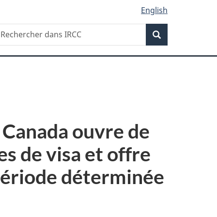
English
Recherche
echercher
Recherche
ans
RCC
le Canada ouvre de
 de visa et offre
 période déterminée