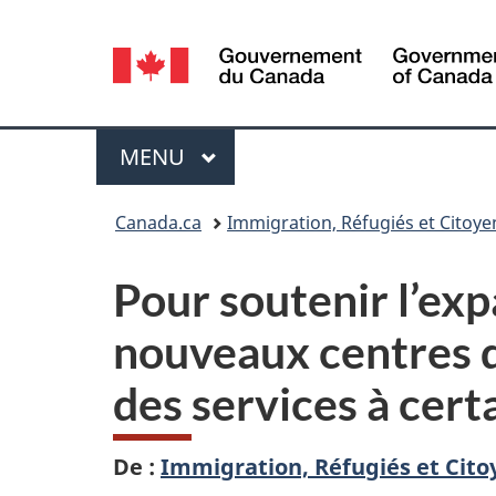
Sélection
de
la
Menu
MENU
PRINCIPAL
langue
Vous
Canada.ca
Immigration, Réfugiés et Citoy
êtes
Pour soutenir l’exp
ici :
nouveaux centres d
des services à cer
De :
Immigration, Réfugiés et Cit