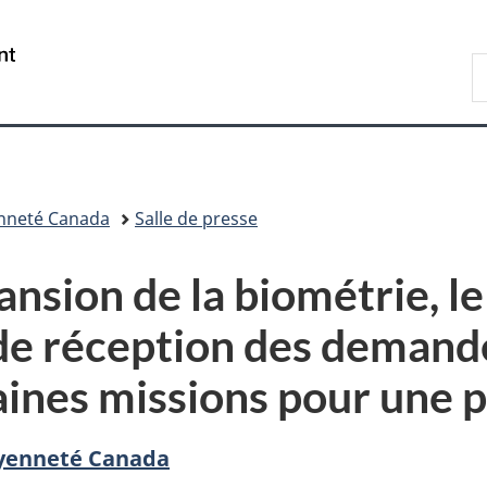
Passer
Passer
Passer
au
à
à
/
R
contenu
«
la
Government
d
principal
Au
version
of
I
sujet
HTML
Canada
du
simplifiée
gouvernement
»
enneté Canada
Salle de presse
ansion de la biométrie, 
e réception des demandes
taines missions pour une
oyenneté Canada