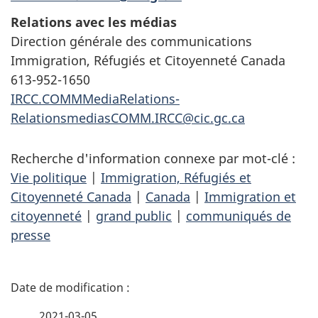
Relations avec les médias
Direction générale des communications
Immigration, Réfugiés et Citoyenneté Canada
613-952-1650
IRCC.COMMMediaRelations-
RelationsmediasCOMM.IRCC@cic.gc.ca
Recherche d'information connexe par mot-clé :
Vie politique
|
Immigration, Réfugiés et
Citoyenneté Canada
|
Canada
|
Immigration et
citoyenneté
|
grand public
|
communiqués de
presse
D
é
2021-03-05