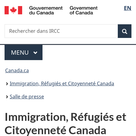
/
Sélec
EN
Passer
Passer
Passer
Government
au
à
à
de
of
contenu
«
la
Canada
Recherche
Rechercher
principal
Au
version
Rec
la
dans
sujet
HTML
IRCC
du
simplifiée
langu
Menu
gouvernement
MENU
PRINCIPAL
»
Vous
Canada.ca
êtes
Immigration, Réfugiés et Citoyenneté Canada
ici :
Salle de presse
Immigration, Réfugiés et
Citoyenneté Canada