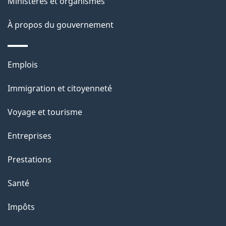
Ministères et organismes
a
À propos du gouvernement
g
e
Thèmes
Emplois
et
Immigration et citoyenneté
sujets
Voyage et tourisme
Entreprises
Prestations
Santé
Impôts