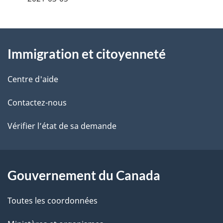
t
À
a
Immigration et citoyenneté
propos
i
de
l
Centre d'aide
ce
s
Contactez-nous
site
d
Vérifier l’état de sa demande
e
l
Gouvernement du Canada
a
Toutes les coordonnées
p