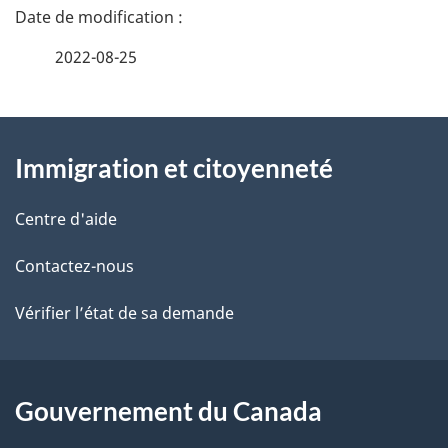
D
é
2022-08-25
t
À
a
Immigration et citoyenneté
propos
i
de
l
Centre d'aide
ce
s
Contactez-nous
site
d
Vérifier l’état de sa demande
e
l
Gouvernement du Canada
a