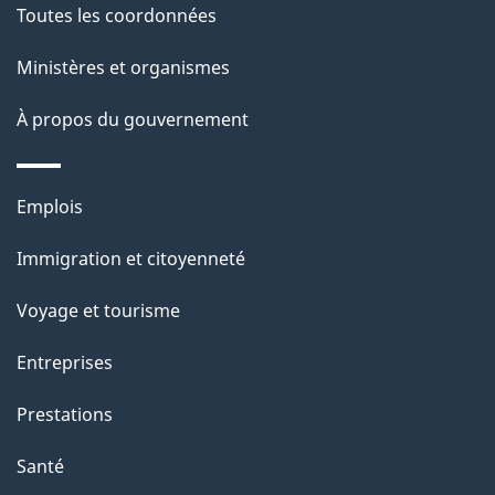
Toutes les coordonnées
p
Ministères et organismes
a
À propos du gouvernement
g
e
Thèmes
Emplois
et
Immigration et citoyenneté
sujets
Voyage et tourisme
Entreprises
Prestations
Santé