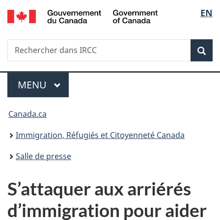
/
Sélec
EN
Passer
Passer
Passer
Government
au
à
à
de
of
contenu
«
la
Canada
Recherche
Rechercher
principal
Au
version
Rec
la
dans
sujet
HTML
IRCC
du
simplifiée
langu
Menu
gouvernement
MENU
PRINCIPAL
»
Vous
Canada.ca
êtes
Immigration, Réfugiés et Citoyenneté Canada
ici :
Salle de presse
S’attaquer aux arriérés
d’immigration pour aider