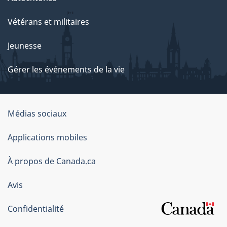
Vétérans et militaires
Jeunesse
Gérer les événements de la vie
Organisation
Médias sociaux
du
Applications mobiles
gouvernement
du
À propos de Canada.ca
Canada
Avis
Confidentialité