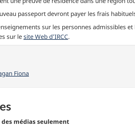
nt une preuve de résidence dans une région to
eau passeport devront payer les frais habituel
renseignements sur les personnes admissibles e
es sur le
site Web d’IRCC
.
ragan Fiona
es
n des médias seulement