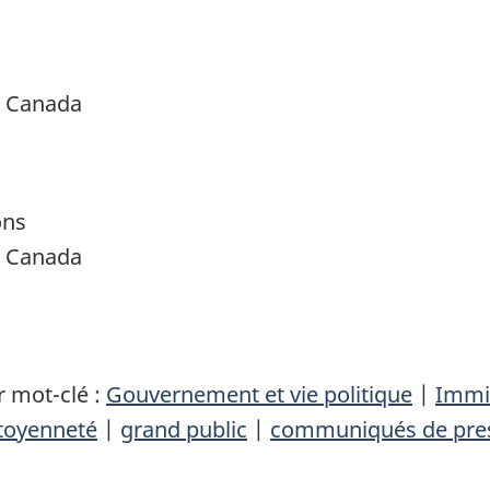
é Canada
ons
é Canada
 mot-clé :
Gouvernement et vie politique
|
Immig
itoyenneté
|
grand public
|
communiqués de pre