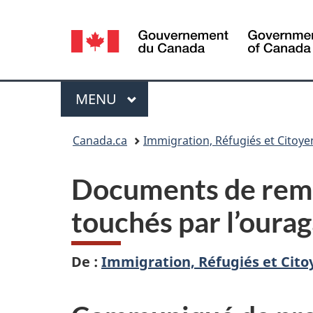
Sélection
de
la
Menu
MENU
PRINCIPAL
langue
Vous
Canada.ca
Immigration, Réfugiés et Citoy
êtes
Documents de remp
ici :
touchés par l’oura
De :
Immigration, Réfugiés et Cit