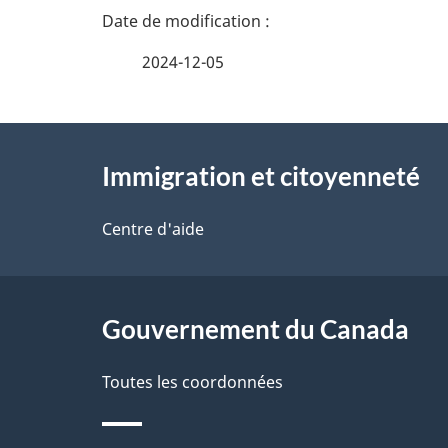
D
é
2024-12-05
t
À
a
Immigration et citoyenneté
propos
i
de
Centre d'aide
l
ce
s
site
Gouvernement du Canada
d
e
Toutes les coordonnées
l