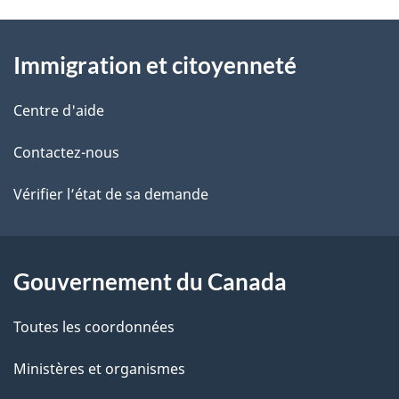
t
À
a
Immigration et citoyenneté
propos
i
de
l
Centre d'aide
ce
s
Contactez-nous
site
d
Vérifier l’état de sa demande
e
l
Gouvernement du Canada
a
Toutes les coordonnées
p
Ministères et organismes
a