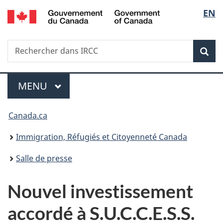
/
Sélec
EN
Passer
Passer
Passer
Government
au
à
à
de
of
contenu
«
la
Canada
Recherche
Rechercher
principal
Au
version
Rec
la
dans
sujet
HTML
IRCC
du
simplifiée
langu
Menu
gouvernement
MENU
PRINCIPAL
»
Vous
Canada.ca
êtes
Immigration, Réfugiés et Citoyenneté Canada
ici :
Salle de presse
Nouvel investissement
accordé à S.U.C.C.E.S.S.