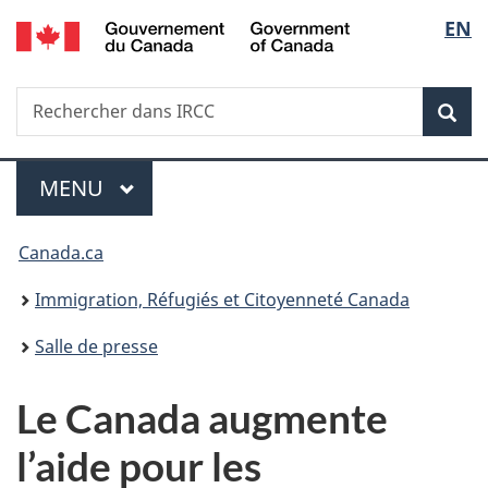
/
Sélec
EN
Passer
Passer
Passer
Government
au
à
à
de
of
contenu
«
la
Canada
Recherche
Rechercher
principal
Au
version
Rec
la
dans
sujet
HTML
IRCC
du
simplifiée
langu
Menu
gouvernement
MENU
PRINCIPAL
»
Vous
Canada.ca
êtes
Immigration, Réfugiés et Citoyenneté Canada
ici :
Salle de presse
Le Canada augmente
l’aide pour les