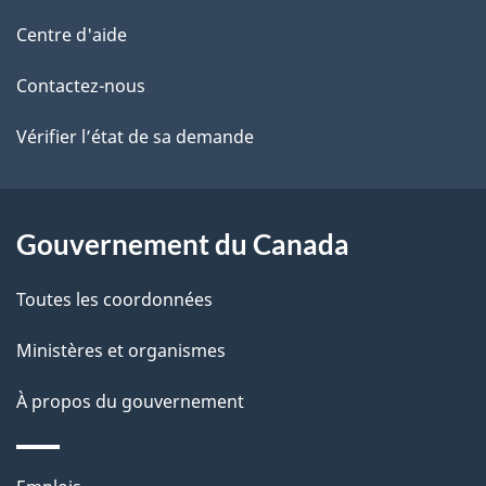
de
l
Centre d'aide
ce
s
Contactez-nous
site
d
Vérifier l’état de sa demande
e
l
Gouvernement du Canada
a
Toutes les coordonnées
p
Ministères et organismes
a
À propos du gouvernement
g
e