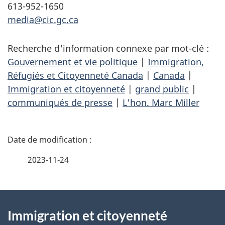
613-952-1650
media@cic.gc.ca
Recherche d'information connexe par mot-clé :
Gouvernement et vie politique
|
Immigration,
Réfugiés et Citoyenneté Canada
|
Canada
|
Immigration et citoyenneté
|
grand public
|
communiqués de presse
|
L'hon. Marc Miller
D
é
2023-11-24
t
À
a
Immigration et citoyenneté
propos
i