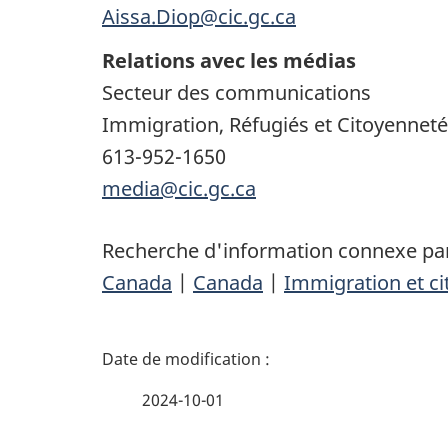
Aissa.Diop@cic.gc.ca
Relations avec les médias
Secteur des communications
Immigration, Réfugiés et Citoyennet
613-952-1650
media@cic.gc.ca
Recherche d'information connexe par
Canada
|
Canada
|
Immigration et c
D
é
2024-10-01
t