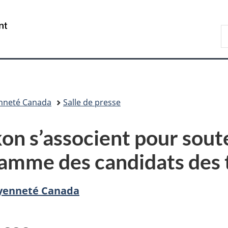
Passer
Passer
Passer
au
à
à
/
R
contenu
«
la
Government
d
principal
Au
version
of
I
sujet
HTML
Canada
du
simplifiée
gouvernement
»
enneté Canada
Salle de presse
on s’associent pour soute
mme des candidats des t
oyenneté Canada