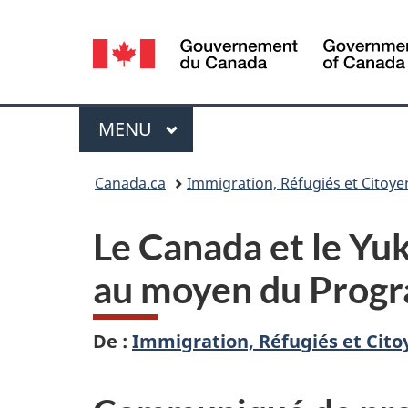
Sélection
de
la
Menu
MENU
PRINCIPAL
langue
Vous
Canada.ca
Immigration, Réfugiés et Citoy
êtes
Le Canada et le Yuk
ici :
au moyen du Progra
De :
Immigration, Réfugiés et Cit