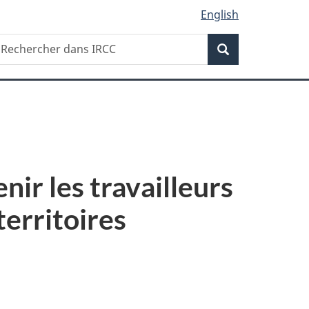
English
Recherche
echercher
Recherche
ans
RCC
nir les travailleurs
erritoires