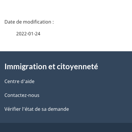
D
é
2022-01-24
t
À
a
Immigration et citoyenneté
propos
i
de
l
Centre d'aide
ce
s
Contactez-nous
site
d
Vérifier l’état de sa demande
e