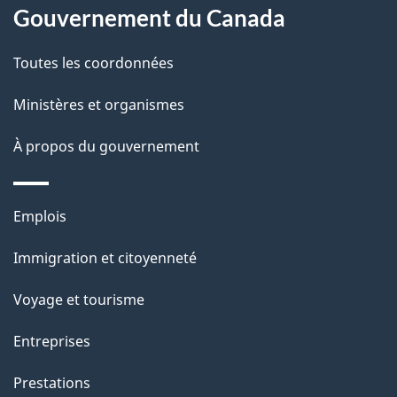
l
Gouvernement du Canada
a
Toutes les coordonnées
p
Ministères et organismes
a
À propos du gouvernement
g
e
Thèmes
Emplois
et
Immigration et citoyenneté
sujets
Voyage et tourisme
Entreprises
Prestations