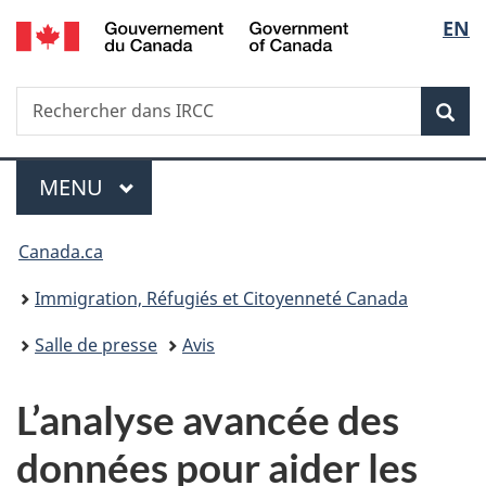
/
Sélec
EN
Passer
Passer
Passer
Government
au
à
à
de
of
contenu
«
la
Canada
Recherche
Rechercher
principal
Au
version
Rec
la
dans
sujet
HTML
IRCC
du
simplifiée
langu
Menu
gouvernement
MENU
PRINCIPAL
»
Vous
Canada.ca
êtes
Immigration, Réfugiés et Citoyenneté Canada
ici :
Salle de presse
Avis
L’analyse avancée des
données pour aider les