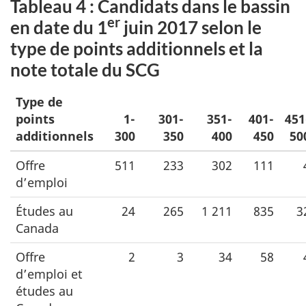
Tableau 4 : Candidats dans le bassin
er
en date du 1
juin 2017 selon le
type de points additionnels et la
note totale du SCG
Type de
points
1-
301-
351-
401-
451
additionnels
300
350
400
450
50
Offre
511
233
302
111
d’emploi
Études au
24
265
1 211
835
3
Canada
Offre
2
3
34
58
d’emploi et
études au