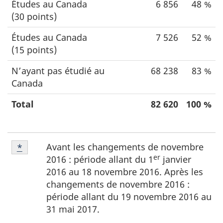
Études au Canada
6 856
48 %
(30 points)
Études au Canada
7 526
52 %
(15 points)
N’ayant pas étudié au
68 238
83 %
Canada
Total
82 620
100 %
N
Note
Avant les changements de novembre
Retour à la référence de la note de bas de page
*
o
de
er
2016 : période allant du 1
janvier
bas
t
2016 au 18 novembre 2016. Après les
de
changements de novembre 2016 :
e
page
période allant du 19 novembre 2016 au
s
*
31 mai 2017.
d