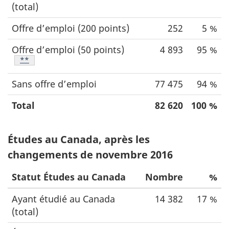
(total)
Offre d’emploi (200 points)
252
5 %
Offre d’emploi (50 points)
4 893
95 %
Note de bas de page
**
Sans offre d’emploi
77 475
94 %
Total
82 620
100 %
Études au Canada, après les
changements de novembre 2016
Statut Études au Canada
Nombre
%
Ayant étudié au Canada
14 382
17 %
(total)