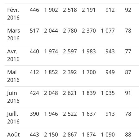
Févr.
446
1 902
2 518
2 191
912
92
2016
Mars
517
2 044
2 780
2 370
1 077
78
2016
Avr.
440
1 974
2 597
1 983
943
77
2016
Mai
412
1 852
2 392
1 700
949
87
2016
Juin
424
2 048
2 621
1 839
1 035
91
2016
Juill.
390
1 946
2 522
1 637
913
78
2016
Août
443
2 150
2 867
1 874
1 090
88