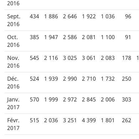
2016
Sept.
434
1 886
2 646
1 922
1 036
96
2016
Oct.
385
1 947
2 586
2 081
1 100
91
2016
Nov.
545
2 116
3 025
3 061
2 083
178
1
2016
Déc.
524
1 939
2 990
2 710
1 732
250
2016
Janv.
570
1 999
2 972
2 845
2 006
303
2017
Févr.
515
2 036
3 251
4 399
1 801
262
2017