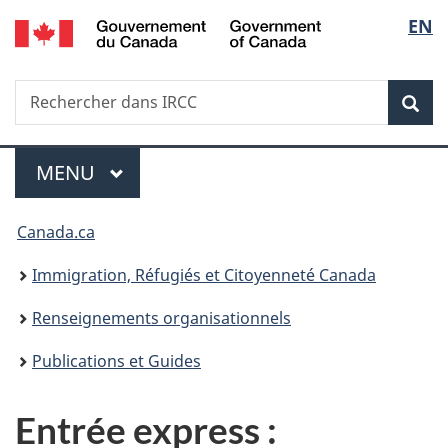
/
Sélec
EN
Passer
Passer
Passer
Passer
Government
au
au
à
à
de
of
Gestionnaire
contenu
«
la
Canada
Recherche
Rechercher
des
principal
Au
version
Rec
la
dans
Invitations
sujet
HTML
IRCC
du
simplifiée
langu
Menu
gouvernement
MENU
PRINCIPAL
»
Vous
Canada.ca
êtes
Immigration, Réfugiés et Citoyenneté Canada
ici :
Renseignements organisationnels
Publications et Guides
Entrée express :