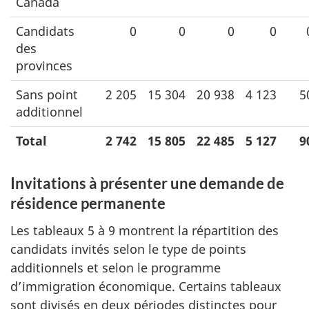
Canada
Candidats
0
0
0
0
des
provinces
Sans point
2 205
15 304
20 938
4 123
5
additionnel
Total
2 742
15 805
22 485
5 127
9
Invitations à présenter une demande de
résidence permanente
Les tableaux 5 à 9 montrent la répartition des
candidats invités selon le type de points
additionnels et selon le programme
d’immigration économique. Certains tableaux
sont divisés en deux périodes distinctes pour