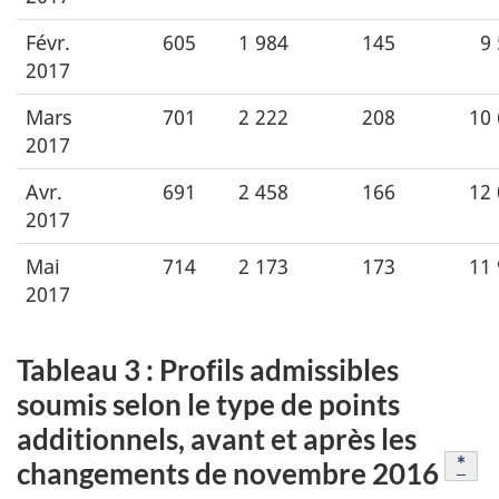
Févr.
605
1 984
145
9
2017
Mars
701
2 222
208
10
2017
Avr.
691
2 458
166
12
2017
Mai
714
2 173
173
11
2017
Tableau 3 : Profils admissibles
soumis selon le type de points
additionnels, avant et après les
Note
*
changements de novembre 2016