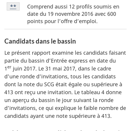
Note
e
Comprend aussi 12 profils soumis en
Retour à la référence de la note de bas de page
**
de
date du 19 novembre 2016 avec 600
b
bas
points pour l’offre d’emploi.
a
de
s
page
**
Candidats dans le bassin
d
e
Le présent rapport examine les candidats faisant
p
partie du bassin d’Entrée express en date du
er
a
1
juin 2017. Le 31 mai 2017, dans le cadre
d’une ronde d’invitations, tous les candidats
g
dont la note du SCG était égale ou supérieure à
e
413 ont reçu une invitation. Le tableau 4 donne
un aperçu du bassin le jour suivant la ronde
d’invitations, ce qui explique le faible nombre de
candidats ayant une note supérieure à 413.