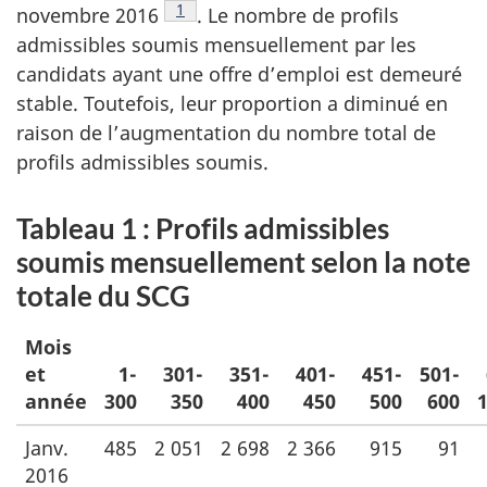
Note de bas de page
1
novembre 2016
. Le nombre de profils
admissibles soumis mensuellement par les
candidats ayant une offre d’emploi est demeuré
stable. Toutefois, leur proportion a diminué en
raison de l’augmentation du nombre total de
profils admissibles soumis.
Tableau 1 : Profils admissibles
soumis mensuellement selon la note
totale du SCG
Mois
et
1-
301-
351-
401-
451-
501-
année
300
350
400
450
500
600
1
Janv.
485
2 051
2 698
2 366
915
91
2016