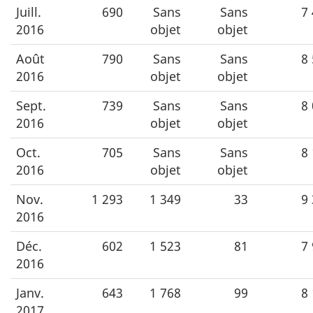
Juill.
690
Sans
Sans
7
2016
objet
objet
Août
790
Sans
Sans
8
2016
objet
objet
Sept.
739
Sans
Sans
8
2016
objet
objet
Oct.
705
Sans
Sans
8
2016
objet
objet
Nov.
1 293
1 349
33
9
2016
Déc.
602
1 523
81
7
2016
Janv.
643
1 768
99
8
2017