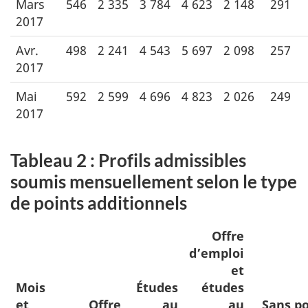
Mars
546
2 335
3 784
4 623
2 148
291
2017
Avr.
498
2 241
4 543
5 697
2 098
257
2017
Mai
592
2 599
4 696
4 823
2 026
249
2017
Tableau 2 : Profils admissibles
soumis mensuellement selon le type
de points additionnels
Offre
d’emploi
et
Mois
Études
études
et
Offre
au
au
Sans po