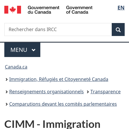
/
Sélec
EN
Passer
Passer
Passer
Government
au
à
à
de
of
contenu
«
la
Canada
Recherche
Rechercher
principal
Au
version
Rec
la
dans
sujet
HTML
IRCC
du
simplifiée
langu
Menu
gouvernement
MENU
PRINCIPAL
»
Vous
Canada.ca
êtes
Immigration, Réfugiés et Citoyenneté Canada
ici :
Renseignements organisationnels
Transparence
Comparutions devant les comités parlementaires
CIMM - Immigration