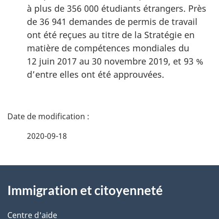
à plus de 356 000 étudiants étrangers. Près
de 36 941 demandes de permis de travail
ont été reçues au titre de la Stratégie en
matière de compétences mondiales du
12 juin 2017 au 30 novembre 2019, et 93 %
d’entre elles ont été approuvées.
D
é
2020-09-18
t
À
a
Immigration et citoyenneté
propos
i
de
l
Centre d'aide