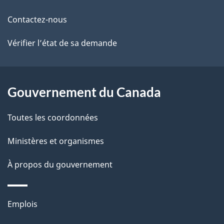
ce
s
Contactez-nous
site
d
Vérifier l’état de sa demande
e
l
Gouvernement du Canada
a
Toutes les coordonnées
p
Ministères et organismes
a
À propos du gouvernement
g
e
Thèmes
Emplois
et