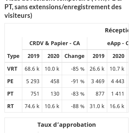
PT, sans extensions/enregistrement des
visiteurs)
Réceptio
CRDV & Papier - CA
eApp - CA
Type
2019
2020
Change
2019
2020
C
VRT
68.6 k
10.0 k
-85 %
26.6 k
10.7 k
PE
5 293
458
-91 %
3 469
4 443
PT
751
130
-83 %
877
1 411
RT
74.6 k
10.6 k
-88 %
31.0 k
16.6 k
Taux d’approbation