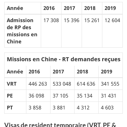
Année
2016
2017
2018
2019
Admission
17 308
15 396
15 261
12 604
de RP des
missions en
Chine
Missions en Chine - RT demandes reçues
Année
2016
2017
2018
2019
VRT
446 263
533 048
614 636
341 555
PE
36 098
37 105
35 134
31 431
PT
3 858
3 881
4 312
4 603
Visas de resident temporaire (VRT, PE &