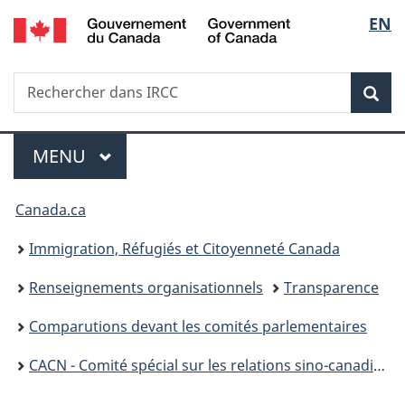
/
Sélec
EN
Passer
Passer
Passer
Government
au
à
à
de
of
contenu
«
la
Canada
Recherche
Rechercher
principal
Au
version
Rec
la
dans
sujet
HTML
IRCC
du
simplifiée
langu
Menu
gouvernement
MENU
PRINCIPAL
»
Vous
Canada.ca
êtes
Immigration, Réfugiés et Citoyenneté Canada
ici :
Renseignements organisationnels
Transparence
Comparutions devant les comités parlementaires
CACN - Comité spécial sur les relations sino-canadiennes – 16 nov 2021