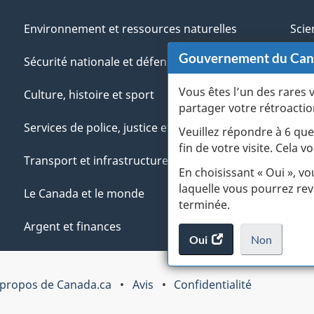
Environnement et ressources naturelles
Scie
Gouvernement du Ca
Sécurité nationale et défense
Aut
Vous êtes l’un des rares 
Culture, histoire et sport
Vété
partager votre rétroactio
Services de police, justice et urgences
Jeun
Veuillez répondre à 6 que
fin de votre visite. Cela
Transport et infrastructure
Gére
En choisissant « Oui », v
laquelle vous pourrez rev
Le Canada et le monde
terminée.
Argent et finances
Oui
accéder
Non
au
je
.
sondage.
ne
 propos de Canada.ca
Avis
Confidentialité
veux
pas