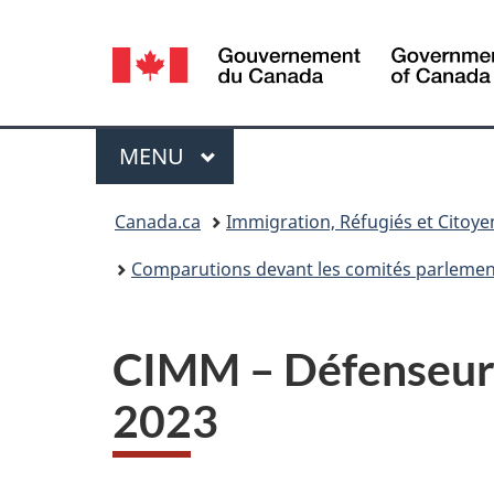
Sélection
de
la
Menu
MENU
PRINCIPAL
langue
Vous
Canada.ca
Immigration, Réfugiés et Citoy
êtes
Comparutions devant les comités parlemen
ici :
CIMM – Défenseurs 
2023