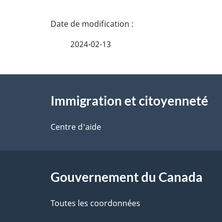
D
é
2024-02-13
t
À
a
Immigration et citoyenneté
propos
i
de
Centre d'aide
l
ce
s
site
Gouvernement du Canada
d
e
Toutes les coordonnées