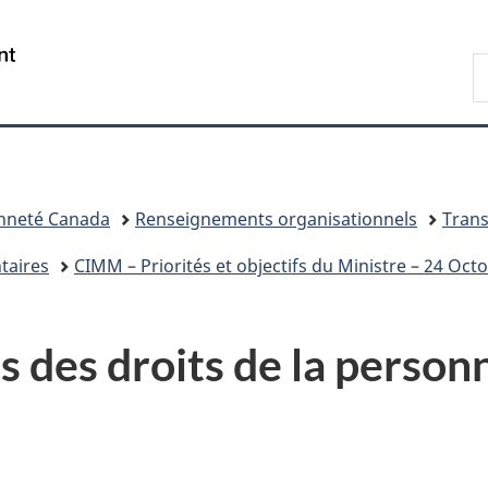
Passer
Passer
Passer
Passer
au
au
à
à
/
R
Gestionnaire
contenu
«
la
Government
d
des
principal
Au
version
of
I
Invitations
sujet
HTML
Canada
du
simplifiée
gouvernement
»
enneté Canada
Renseignements organisationnels
Tran
taires
CIMM – Priorités et objectifs du Ministre – 24 Oct
des droits de la person