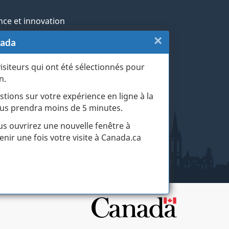
nce et innovation
×
Fermer
nada
ochtones
:
visiteurs qui ont été sélectionnés pour
rans et militaires
n.
Sondage
esse
stions sur votre expérience en ligne à la
du
 vous prendra moins de 5 minutes.
r les événements de la vie
site
ous ouvrirez une nouvelle fenêtre à
enir une fois votre visite à Canada.ca
web
(touche
d'échapp