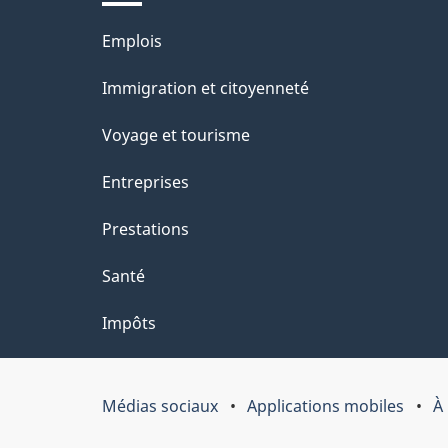
l
Thèmes
Emplois
a
et
Immigration et citoyenneté
p
sujets
Voyage et tourisme
a
Entreprises
g
Prestations
e
Santé
Impôts
Médias sociaux
Applications mobiles
À
Organisation
du