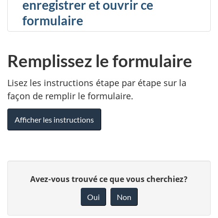
enregistrer et ouvrir ce
formulaire
Remplissez le formulaire
Lisez les instructions étape par étape sur la
façon de remplir le formulaire.
Afficher les instructions
D
D
Avez-vous trouvé ce que vous cherchiez?
é
o
Oui
Non
n
t