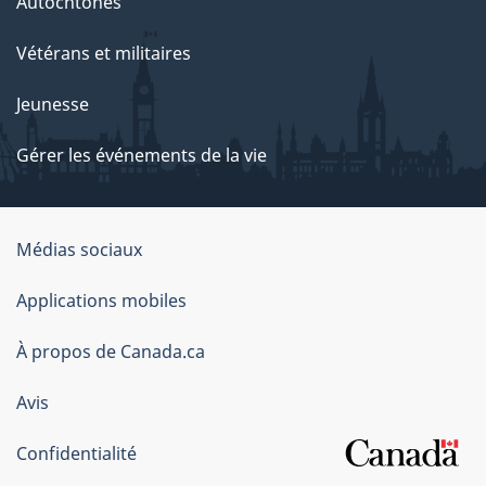
Autochtones
Vétérans et militaires
Jeunesse
Gérer les événements de la vie
Organisation
Médias sociaux
du
Applications mobiles
gouvernement
du
À propos de Canada.ca
Canada
Avis
Confidentialité