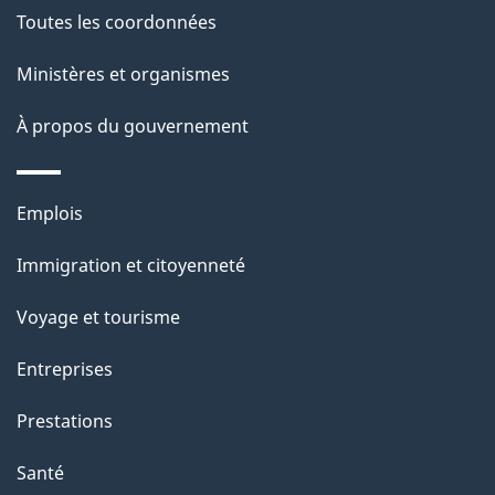
g
Toutes les coordonnées
t
e
i
Ministères et organismes
o
À propos du gouvernement
n
s
u
Thèmes
Emplois
r
et
c
Immigration et citoyenneté
sujets
e
Voyage et tourisme
t
t
Entreprises
e
Prestations
p
a
Santé