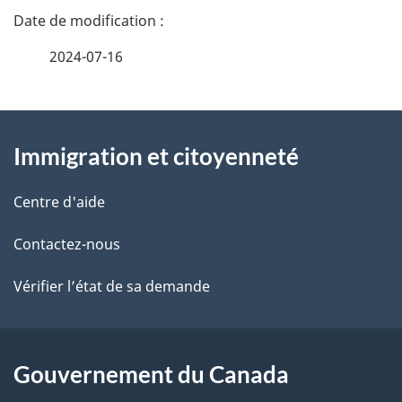
n
a
e
2024-07-16
i
z
v
l
o
À
s
t
Immigration et citoyenneté
propos
r
d
de
e
Centre d'aide
e
r
ce
Contactez-nous
l
é
site
t
Vérifier l’état de sa demande
a
r
p
o
a
a
Gouvernement du Canada
c