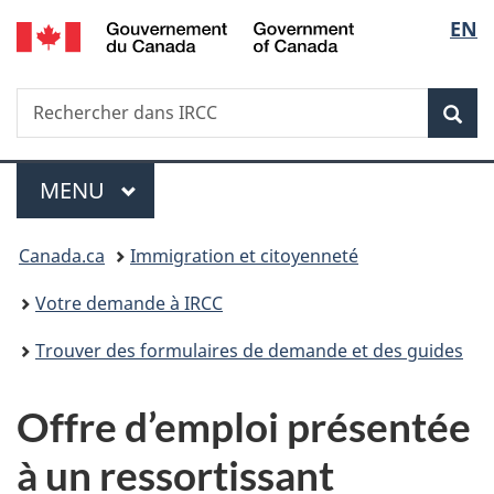
/
Sélec
EN
Passer
Passer
Passer
Government
au
à
à
de
of
contenu
«
la
Canada
Recherche
Rechercher
principal
Au
version
Rec
la
dans
sujet
HTML
IRCC
du
simplifiée
langu
Menu
gouvernement
MENU
PRINCIPAL
»
Vous
Canada.ca
Immigration et citoyenneté
êtes
Votre demande à IRCC
ici :
Trouver des formulaires de demande et des guides
Offre d’emploi présentée
à un ressortissant