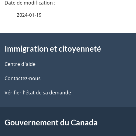
D
é
2024-01-19
t
À
a
Immigration et citoyenneté
propos
i
de
l
Centre d'aide
ce
s
Contactez-nous
site
d
Vérifier l’état de sa demande
e
l
Gouvernement du Canada
a