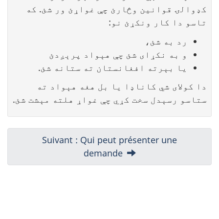
کډوالۍ قوانین وڅارئ چې غواړئ ور شئ. که
تاسو دا کار ونکړئ نو:
رد به شئ،
و به نکړای شئ چې هېواد پرېږدئ
یا بېرته افغانستان ته ستانه شئ.
دا کولای شي کاناډا یا بل هغه هېواد ته
ستاسو رسېدل سخت کړي چې غواړ هلته مېشت شئ.
Suivant : Qui peut présenter une
demande