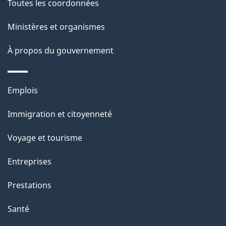
Toutes les coordonnées
p
Ministères et organismes
a
À propos du gouvernement
g
e
Thèmes
Emplois
et
Immigration et citoyenneté
sujets
Voyage et tourisme
Entreprises
Prestations
Santé