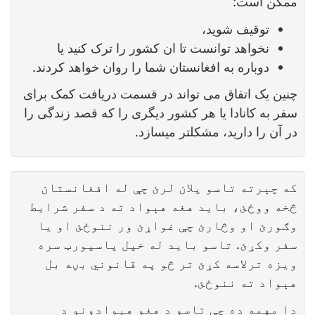
ممکن است:
توقیف شوید،
نخواهد توانست تا ان کشور را ترک کنید یا
دوباره به افغانستان شما را روان خواهد کردند.
چنین یک اتفاق می تواند در قسمت دریافت کمک برای
سفر به کانادا یا هر کشور دیگری را که قصد زندگی را
در آن را دارید، مشکلتر میسازد.
که چېرته تاسو پلان لرئ چې له افغانستان
څخه ووځئ، باید هغه هېواد ته د سفر شرایط
وګورئ او وڅارئ چې غواړئ ور ننوځئ او یا
سفر وکړئ. تاسو باید له خپل پاسپورټ سره
ویزه ترلاسه کړئ تر څو په قانوني بڼه بل
هېواد ته ننوځئ.
دا مهمه ده چې تاسو د هغو هېوادونو د