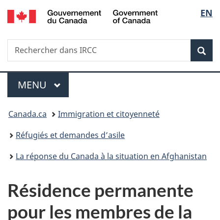
/
Sélec
EN
Passer
Passer
Passer
Government
au
à
à
de
of
contenu
«
la
Canada
Recherche
Rechercher
principal
Au
version
Rec
la
dans
sujet
HTML
IRCC
du
simplifiée
langu
Menu
gouvernement
MENU
PRINCIPAL
»
Vous
Canada.ca
Immigration et citoyenneté
êtes
Réfugiés et demandes d’asile
ici :
La réponse du Canada à la situation en Afghanistan
Résidence permanente
pour les membres de la