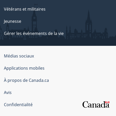
Vétérans et militaires
Jeunesse
Gérer les événements de la vie
Organisation
Médias sociaux
du
Applications mobiles
gouvernement
du
À propos de Canada.ca
Canada
Avis
Confidentialité