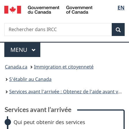
/
Sélec
EN
Passer
Passer
Passer
Passer
Government
au
à
à
à
de
of
contenu
:
«
la
Canada
Recherche
Rechercher
principal
Services
Au
version
Rec
la
dans
avant
sujet
HTML
IRCC
l’arrivée
du
simplifiée
langu
Menu
gouvernement
MENU
PRINCIPAL
»
Vous
Canada.ca
Immigration et citoyenneté
êtes
S’établir au Canada
ici :
Services avant l’arrivée : Obtenez de l’aide avant votre arrivée
Services avant l’arrivée
Qui peut obtenir des services