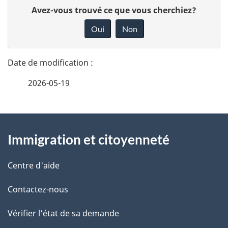
D
D
Avez-vous trouvé ce que vous cherchiez?
g
é
o
Oui
Non
a
n
t
n
t
a
e
i
2026-05-19
i
z
o
v
l
o
À
n
s
t
Immigration et citoyenneté
propos
d
r
d
de
u
e
Centre d'aide
e
r
ce
d
Contactez-nous
l
é
site
o
t
Vérifier l’état de sa demande
a