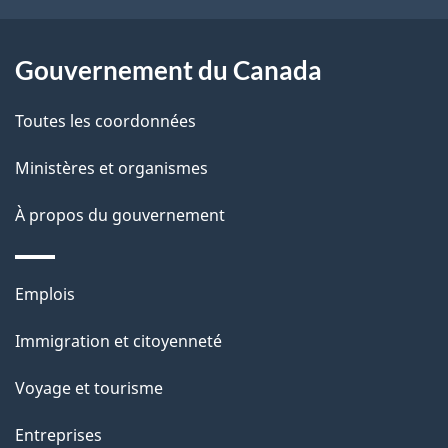
r
c
p
o
u
a
a
Gouvernement du Canada
m
c
g
Toutes les coordonnées
t
e
e
i
Ministères et organismes
n
o
À propos du gouvernement
n
t
s
u
Thèmes
Emplois
r
et
c
Immigration et citoyenneté
sujets
e
Voyage et tourisme
t
t
Entreprises