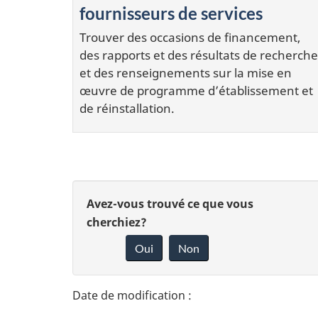
fournisseurs de services
Trouver des occasions de financement,
des rapports et des résultats de recherche
et des renseignements sur la mise en
œuvre de programme d’établissement et
de réinstallation.
D
D
Avez-vous trouvé ce que vous
é
cherchiez?
o
Oui
Non
t
n
n
a