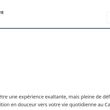
Passer
Passer
Passer
au
à
à
/
R
contenu
«
la
Government
d
principal
Au
version
of
I
sujet
HTML
Canada
du
simplifiée
gouvernement
»
être une expérience exaltante, mais pleine de dé
nsition en douceur vers votre vie quotidienne au C