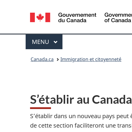
Sélection
de
la
Menu
MENU
PRINCIPAL
langue
Vous
Canada.ca
Immigration et citoyenneté
êtes
ici :
S’établir au Canada
S’établir dans un nouveau pays peut 
de cette section faciliteront une tra