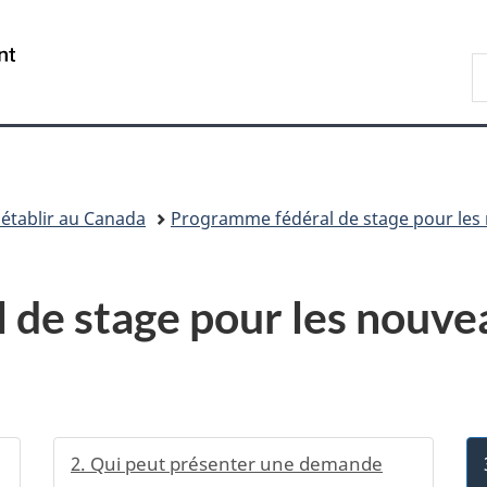
Passer
Passer
Passer
au
à
à
/
R
contenu
«
la
Government
d
principal
Au
version
of
I
sujet
HTML
Canada
du
simplifiée
gouvernement
»
’établir au Canada
Programme fédéral de stage pour les 
de stage pour les nouvea
2. Qui peut présenter une demande