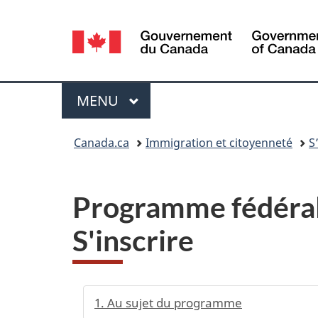
Sélection
de
la
Menu
MENU
PRINCIPAL
langue
Vous
Canada.ca
Immigration et citoyenneté
S
êtes
ici :
Programme fédéral 
S'inscrire
1. Au sujet du programme