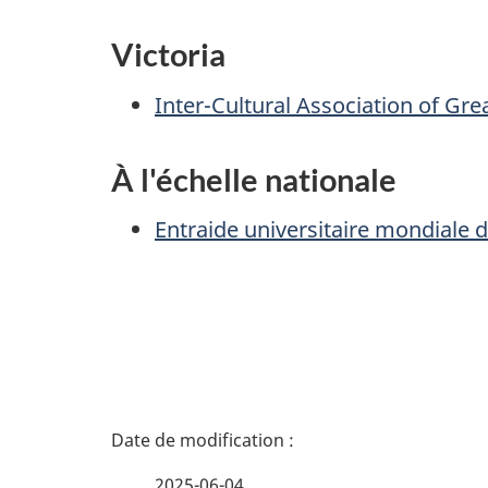
Victoria
Inter-Cultural Association of Grea
À l'échelle nationale
Entraide universitaire mondiale
N
a
v
D
i
é
2025-06-04