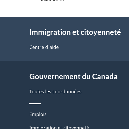
g
t
a
À
a
t
Immigration et citoyenneté
propos
i
i
de
Centre d'aide
l
o
ce
s
n
site
Gouvernement du Canada
d
d
e
Toutes les coordonnées
a
l
n
Thèmes
Emplois
a
s
et
Immigration et citoyenneté