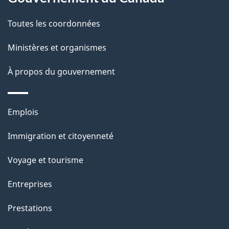
c
g
Toutes les coordonnées
t
e
i
Ministères et organismes
o
À propos du gouvernement
n
s
u
Thèmes
Emplois
r
et
c
Immigration et citoyenneté
sujets
e
Voyage et tourisme
t
t
Entreprises
e
Prestations
p