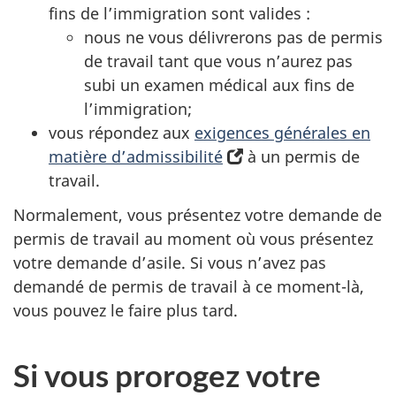
s
fins de l’immigration sont valides :
u
nous ne vous délivrerons pas de permis
n
de travail tant que vous n’aurez pas
n
subi un examen médical aux fins de
o
l’immigration;
u
vous répondez aux
exigences générales en
v
matière d’admissibilité
(s’ouvre
à un permis de
e
travail.
dans
l
un
Normalement, vous présentez votre demande de
o
nouvel
permis de travail au moment où vous présentez
n
onglet)
votre demande d’asile. Si vous n’avez pas
g
demandé de permis de travail à ce moment-là,
l
vous pouvez le faire plus tard.
e
t
)
Si vous prorogez votre