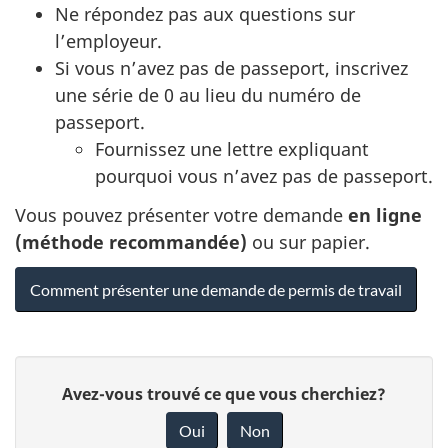
Ne répondez pas aux questions sur
l’employeur.
Si vous n’avez pas de passeport, inscrivez
une série de 0 au lieu du numéro de
passeport.
Fournissez une lettre expliquant
pourquoi vous n’avez pas de passeport.
Vous pouvez présenter votre demande
en ligne
(méthode recommandée)
ou sur papier.
Comment présenter une demande de permis de travail
D
D
Avez-vous trouvé ce que vous cherchiez?
é
o
Oui
Non