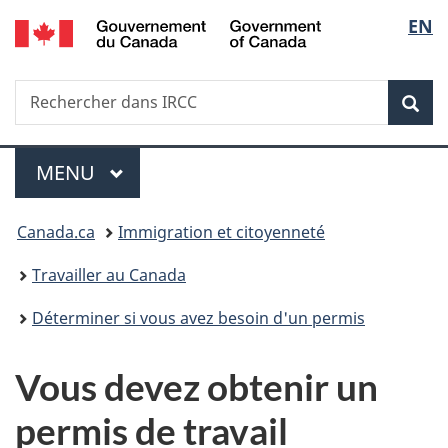
/
Sélec
EN
Passer
Passer
Passer
Government
au
à
à
de
of
contenu
«
la
Canada
Recherche
Rechercher
principal
Au
version
Rec
la
dans
sujet
HTML
IRCC
du
simplifiée
langu
Menu
gouvernement
MENU
PRINCIPAL
»
Vous
Canada.ca
Immigration et citoyenneté
êtes
Travailler au Canada
ici :
Déterminer si vous avez besoin d'un permis
Vous devez obtenir un
permis de travail