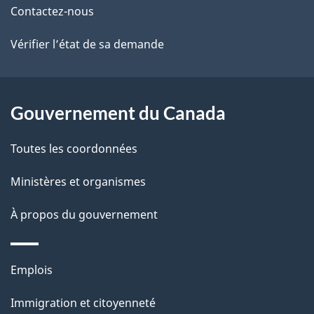
ce
s
o
Contactez-nous
c
site
d
Vérifier l’état de sa demande
u
e
m
e
l
Gouvernement du Canada
n
a
t
Toutes les coordonnées
p
Ministères et organismes
a
À propos du gouvernement
g
e
Thèmes
Emplois
et
Immigration et citoyenneté
sujets