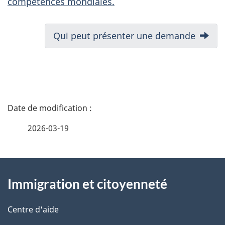
compétences mondiales.
N
Suivant:
Qui peut présenter une demande
a
v
i
g
D
a
é
t
2026-03-19
i
t
o
À
a
n
Immigration et citoyenneté
d
propos
i
u
de
l
Centre d'aide
d