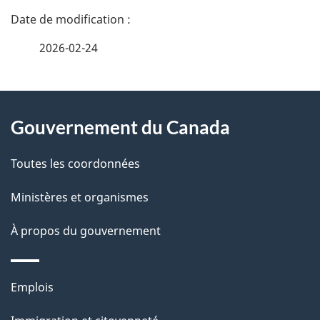
D
é
2026-02-24
t
À
a
Gouvernement du Canada
propos
i
de
l
Toutes les coordonnées
ce
s
Ministères et organismes
site
d
À propos du gouvernement
e
l
Thèmes
Emplois
et