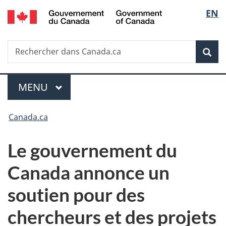
/
Sélec
EN
Passer
Passer
Passer
Government
au
à
à
de
of
contenu
«
la
Canada
Recherche
Rechercher
principal
Au
version
Rec
la
dans
sujet
HTML
Canada.ca
du
simplifiée
langu
Menu
gouvernement
MENU
PRINCIPAL
»
Vous
Canada.ca
êtes
Le gouvernement du
ici :
Canada annonce un
soutien pour des
chercheurs et des projets