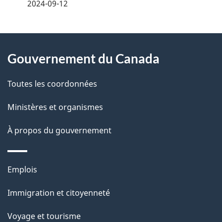
é
2024-09-12
t
À
a
Gouvernement du Canada
propos
i
de
l
Toutes les coordonnées
ce
s
Ministères et organismes
site
d
À propos du gouvernement
e
l
Thèmes
Emplois
et
a
Immigration et citoyenneté
sujets
p
Voyage et tourisme