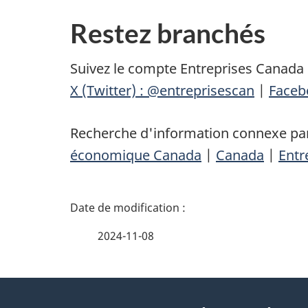
Restez branchés
Suivez le compte Entreprises Canada 
X (Twitter) : @entreprisescan
|
Faceb
Recherche d'information connexe par
économique Canada
|
Canada
|
Entr
D
é
2024-11-08
t
À
a