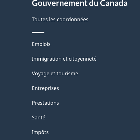
Gouvernement du Canada
propos
i
de
Toutes les coordonnées
l
ce
s
Thèmes
Emplois
site
d
et
Immigration et citoyenneté
sujets
e
Voyage et tourisme
l
Entreprises
a
Prestations
p
Santé
a
Impôts