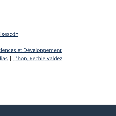
risescdn
Sciences et Développement
dias
|
L'hon. Rechie Valdez