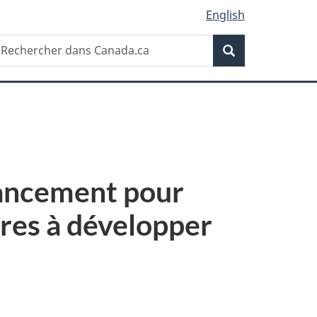
English
Recherche
echercher
Recherche
ans
anada.ca
inancement pour
res à développer