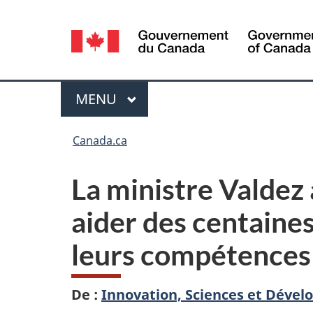
Sélection
de
la
Menu
MENU
PRINCIPAL
langue
Vous
Canada.ca
êtes
La ministre Valdez
ici :
aider des centaine
leurs compétences
De :
Innovation, Sciences et Dév