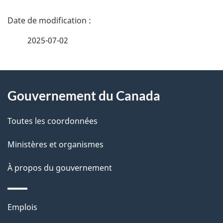
D
é
2025-07-02
t
À
a
Gouvernement du Canada
propos
i
de
l
Toutes les coordonnées
ce
s
Ministères et organismes
site
d
À propos du gouvernement
e
l
Thèmes
Emplois
et