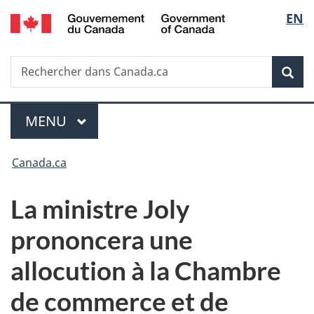
/
Sélec
EN
Passer
Passer
Passer
Government
au
à
à
de
of
contenu
«
la
Canada
Recherche
Rechercher
principal
Au
version
Rec
la
dans
sujet
HTML
Canada.ca
du
simplifiée
langu
Menu
gouvernement
MENU
PRINCIPAL
»
Vous
Canada.ca
êtes
La ministre Joly
ici :
prononcera une
allocution à la Chambre
de commerce et de