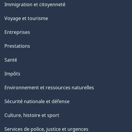
a
Immigration et citoyenneté
sujets
p
Voyage et tourisme
a
Entreprises
g
Prestations
e
Santé
Impôts
Environnement et ressources naturelles
Sécurité nationale et défense
Culture, histoire et sport
Services de police, justice et urgences