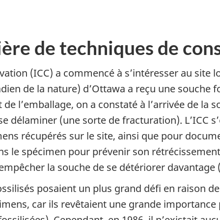
ière de techniques de con
rvation (ICC) a commencé à s’intéresser au site 
dien de la nature) d’Ottawa a reçu une souche fo
 de l’emballage, on a constaté à l’arrivée de la s
se délaminer (une sorte de fracturation). L’ICC s
ens récupérés sur le site, ainsi que pour docume
s le spécimen pour prévenir son rétrécissement et
 empêcher la souche de se détériorer davantage (G
ossilisés posaient un plus grand défi en raison de l
imens, car ils revêtaient une grande importance 
 fossilisées). Cependant, en 1986, il n’existait a