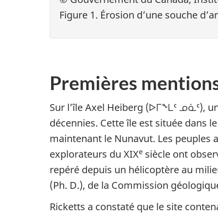
Figure 1. Érosion d’une souche d’arb
Premières mentions 
Sur l’île Axel Heiberg (
ᐅᒥᖕᒪᑦ ᓄᓈᑦ
), 
décennies. Cette île est située dans l
maintenant le Nunavut. Les peuples a
e
explorateurs du XIX
siècle ont obser
repéré depuis un hélicoptère au mili
(Ph. D.), de la Commission géologiqu
Ricketts a constaté que le site contena