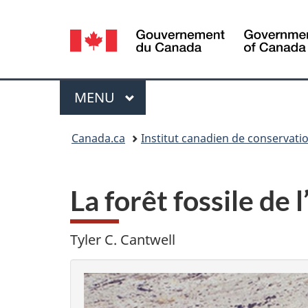
Sélection
de
la
Menu
MENU
PRINCIPAL
langue
Vous
Canada.ca
Institut canadien de conservati
êtes
ici :
La forêt fossile de 
Tyler C. Cantwell