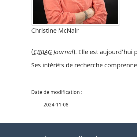
Christine McNair
(
CBBAG
Journal
). Elle est aujourd’hui 
Ses intérêts de recherche comprennent
D
é
2024-11-08
t
À
a