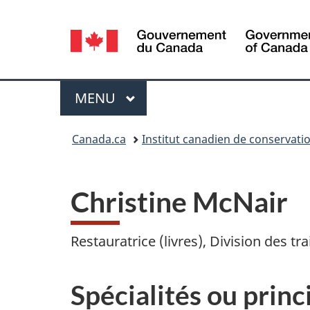
Sélection
de
la
Menu
MENU
PRINCIPAL
langue
Vous
Canada.ca
Institut canadien de conservati
êtes
ici :
Christine McNair
Restauratrice (livres), Division des t
Spécialités ou prin