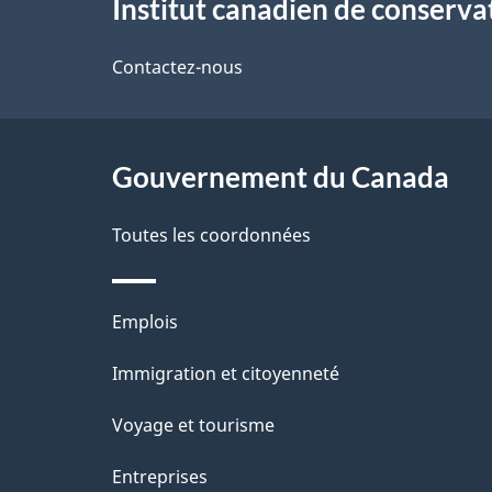
Institut canadien de conserva
propos
i
de
Contactez-nous
l
ce
s
site
Gouvernement du Canada
d
e
Toutes les coordonnées
l
Thèmes
Emplois
a
et
Immigration et citoyenneté
p
sujets
Voyage et tourisme
a
Entreprises