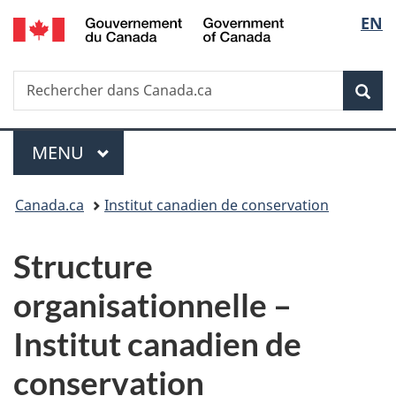
/
Sélec
EN
Passer
Passer
Passer
Government
au
à
à
de
of
contenu
«
la
Canada
Recherche
Rechercher
principal
Au
version
Rec
la
dans
sujet
HTML
Canada.ca
du
simplifiée
langu
Menu
gouvernement
MENU
PRINCIPAL
»
Vous
Canada.ca
Institut canadien de conservation
êtes
Structure
ici :
organisationnelle –
Institut canadien de
conservation