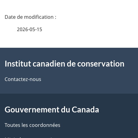
D
é
2026-05-15
t
À
a
Institut canadien de conservation
propos
i
de
l
Contactez-nous
ce
s
site
d
Gouvernement du Canada
e
Toutes les coordonnées
l