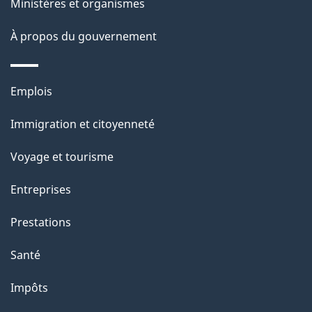
Ministères et organismes
a
À propos du gouvernement
p
a
Thèmes
Emplois
g
et
Immigration et citoyenneté
sujets
e
Voyage et tourisme
Entreprises
Prestations
Santé
Impôts