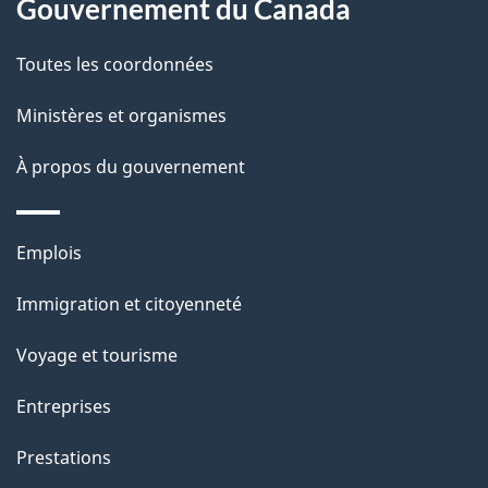
site
d
Gouvernement du Canada
e
Toutes les coordonnées
l
Ministères et organismes
a
À propos du gouvernement
p
a
Thèmes
Emplois
g
et
Immigration et citoyenneté
sujets
e
Voyage et tourisme
Entreprises
Prestations