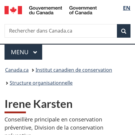
/
Sélec
EN
Passer
Passer
Passer
Government
au
à
à
de
of
contenu
«
la
Canada
Recherche
Rechercher
principal
Au
version
Rec
la
dans
sujet
HTML
Canada.ca
du
simplifiée
langu
Menu
gouvernement
MENU
PRINCIPAL
»
Vous
Canada.ca
Institut canadien de conservation
êtes
Structure organisationnelle
ici :
Irene Karsten
Conseillère principale en conservation
préventive, Division de la conservation