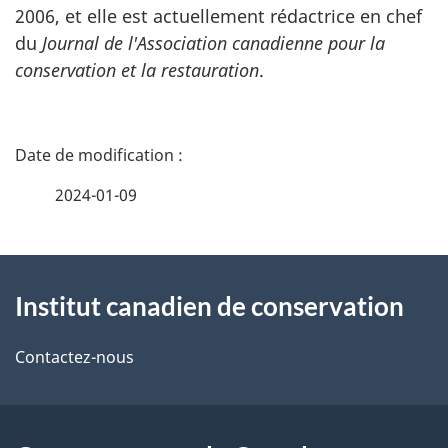
2006, et elle est actuellement rédactrice en chef
du
Journal de l'Association canadienne pour la
conservation et la restauration
.
D
é
2024-01-09
t
À
a
Institut canadien de conservation
propos
i
de
l
Contactez-nous
ce
s