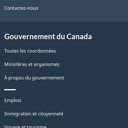
de
l
Contactez-nous
ce
s
site
d
Gouvernement du Canada
e
Toutes les coordonnées
l
Ministères et organismes
a
À propos du gouvernement
p
a
Thèmes
Emplois
g
et
Immigration et citoyenneté
sujets
e
Voyage et tourisme