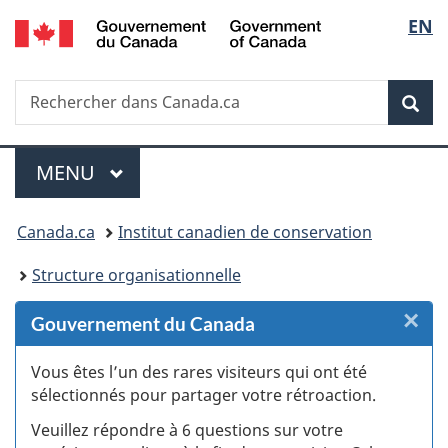
/
Sélec
EN
Passer
Passer
Passer
Passer
Government
au
au
à
à
de
of
Gestionnaire
contenu
«
la
Canada
Recherche
Rechercher
des
principal
Au
version
Rec
la
dans
Invitations
sujet
HTML
Canada.ca
du
simplifiée
langu
Menu
gouvernement
MENU
PRINCIPAL
»
Vous
Canada.ca
Institut canadien de conservation
êtes
Structure organisationnelle
ici :
×
F
Gouvernement du Canada
:
Vous êtes l’un des rares visiteurs qui ont été
sélectionnés pour partager votre rétroaction.
S
Veuillez répondre à 6 questions sur votre
d