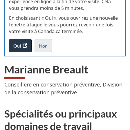
expérience en ligne à la fin de votre visite. Cela
vous prendra moins de 5 minutes.
fi
En choisissant « Oui », vous ouvrirez une nouvelle
d
fenêtre à laquelle vous pourrez revenir une fois
votre visite à Canada.ca terminée.
vi
Oui
accéder
Non
(t
au
je
.
sondage.
ne
d
Marianne Breault
veux
pas
participer
Conseillère en conservation préventive, Division
au
de la conservation préventive
sondage
du
site
Spécialités ou principaux
web,
domaines de travail