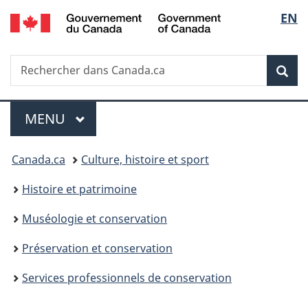
/
Sélec
EN
Passer
Passer
Passer
Government
au
à
à
de
of
contenu
«
la
Canada
Recherche
Rechercher
principal
Au
version
Rec
la
dans
sujet
HTML
Canada.ca
du
simplifiée
langu
Menu
gouvernement
MENU
PRINCIPAL
»
Vous
Canada.ca
Culture, histoire et sport
êtes
Histoire et patrimoine
ici :
Muséologie et conservation
Préservation et conservation
Services professionnels de conservation