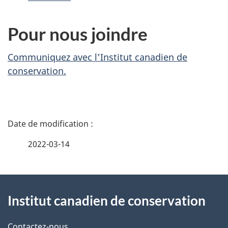
Pour nous joindre
Communiquez avec l'Institut canadien de
conservation.
D
é
2022-03-14
t
À
a
Institut canadien de conservation
propos
i
Contactez-nous