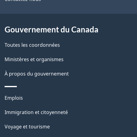
de
l
ce
s
site
d
Gouvernement du Canada
e
Toutes les coordonnées
l
Ministères et organismes
a
À propos du gouvernement
p
a
Thèmes
Emplois
g
et
Immigration et citoyenneté
sujets
e
Voyage et tourisme