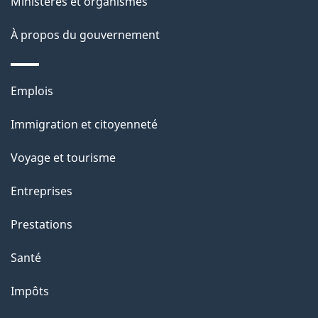
Ministères et organismes
a
À propos du gouvernement
p
a
Thèmes
Emplois
g
et
Immigration et citoyenneté
sujets
e
Voyage et tourisme
Entreprises
Prestations
Santé
Impôts