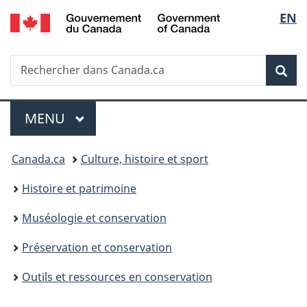
/
Sélec
EN
Passer
Passer
Passer
Government
au
à
à
de
of
contenu
«
la
Canada
Recherche
Rechercher
principal
Au
version
Rec
la
dans
sujet
HTML
Canada.ca
du
simplifiée
langu
Menu
gouvernement
MENU
PRINCIPAL
»
Vous
Canada.ca
Culture, histoire et sport
êtes
Histoire et patrimoine
ici :
Muséologie et conservation
Préservation et conservation
Outils et ressources en conservation