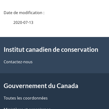
D
é
2020-07-13
t
À
a
Institut canadien de conservation
propos
i
de
l
Contactez-nous
ce
s
site
d
Gouvernement du Canada
e
Toutes les coordonnées
l