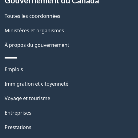
Gouvernement du Canada
e
Toutes les coordonnées
l
Ministères et organismes
a
À propos du gouvernement
p
a
Thèmes
Emplois
g
et
Immigration et citoyenneté
sujets
e
Voyage et tourisme
Entreprises
Prestations