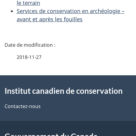
le terrain
Services de conservation en archéologie –
avant et après les fouilles
D
é
2018-11-27
t
À
a
Institut canadien de conservation
propos
i
de
l
Contactez-nous
ce
s
site
d