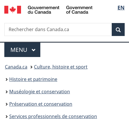
/
Sélec
EN
Passer
Passer
Passer
Government
au
à
à
de
of
contenu
«
la
Canada
Recherche
Rechercher
principal
Au
version
Rec
la
dans
sujet
HTML
Canada.ca
du
simplifiée
langu
Menu
gouvernement
MENU
PRINCIPAL
»
Vous
Canada.ca
Culture, histoire et sport
êtes
Histoire et patrimoine
ici :
Muséologie et conservation
Préservation et conservation
Services professionnels de conservation