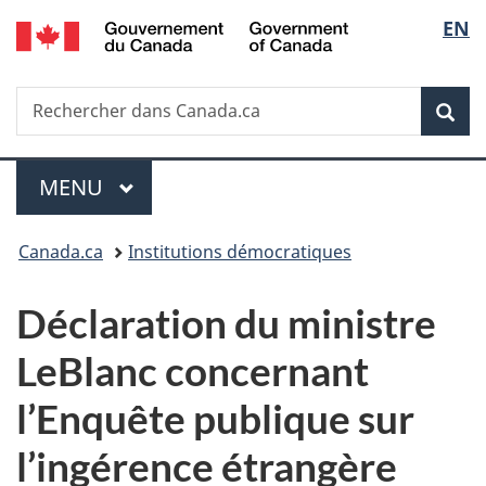
/
Sélec
EN
Passer
Passer
Passer
Government
au
à
à
de
of
contenu
«
la
Canada
Recherche
Rechercher
principal
Au
version
Rec
la
dans
sujet
HTML
Canada.ca
du
simplifiée
langu
Menu
gouvernement
MENU
PRINCIPAL
»
Vous
Canada.ca
Institutions démocratiques
êtes
Déclaration du ministre
ici :
LeBlanc concernant
l’Enquête publique sur
l’ingérence étrangère