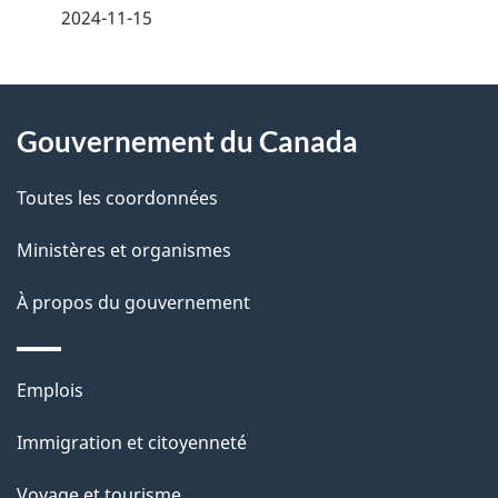
é
2024-11-15
t
À
a
Gouvernement du Canada
propos
i
de
l
Toutes les coordonnées
ce
s
Ministères et organismes
site
d
À propos du gouvernement
e
l
Thèmes
Emplois
et
a
Immigration et citoyenneté
sujets
p
Voyage et tourisme