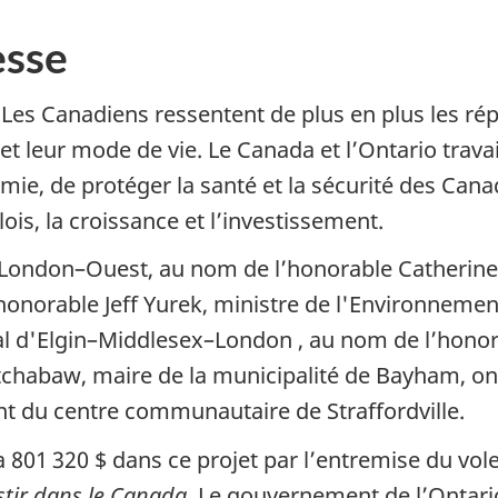
sse
Les Canadiens ressentent de plus en plus les ré
t leur mode de vie. Le Canada et l’Ontario travai
mie, de protéger la santé et la sécurité des Cana
ois, la croissance et l’investissement.
 London–Ouest, au nom de l’honorable Catherin
l'honorable Jeff Yurek, ministre de l'Environnemen
al d'Elgin–Middlesex–London , au nom de l’honora
 Ketchabaw, maire de la municipalité de Bayham, 
nt du centre communautaire de Straffordville.
801 320 $ dans ce projet par l’entremise du vol
stir dans le Canada
. Le gouvernement de l’Ontario