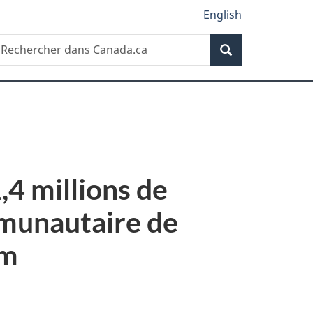
English
Recherche
echercher
Recherche
ans
anada.ca
,4 millions de
mmunautaire de
am