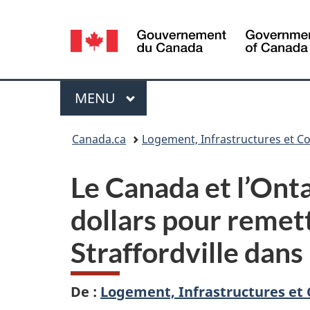
Sélection
de
la
Menu
MENU
PRINCIPAL
langue
Vous
Canada.ca
Logement, Infrastructures et Co
êtes
Le Canada et l’Onta
ici :
dollars pour remet
Straffordville dan
De :
Logement, Infrastructures et 