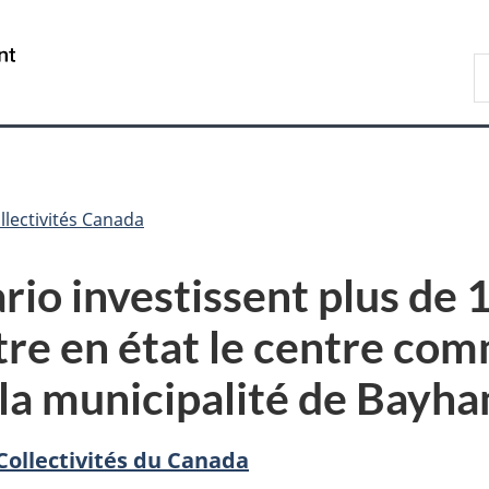
Passer
Passer
Passer
au
à
à
/
R
contenu
«
la
Government
d
principal
Au
version
of
C
sujet
HTML
Canada
du
simplifiée
gouvernement
»
llectivités Canada
rio investissent plus de 1
tre en état le centre co
s la municipalité de Bayh
Collectivités du Canada