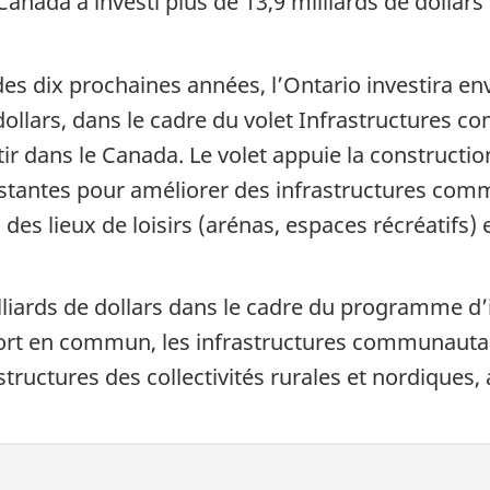
nada a investi plus de 13,9 milliards de dollars 
es dix prochaines années, l’Ontario investira envi
ollars, dans le cadre du volet Infrastructures c
 dans le Canada. Le volet appuie la construction 
istantes pour améliorer des infrastructures com
es lieux de loisirs (arénas, espaces récréatifs) e
illiards de dollars dans le cadre du programme d’i
rt en commun, les infrastructures communautaires
astructures des collectivités rurales et nordiques,