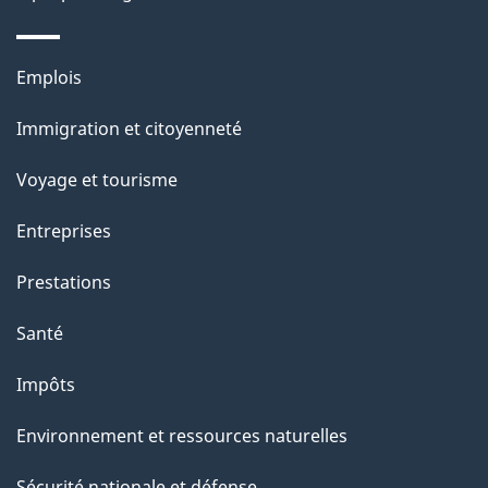
e
l
Thèmes
Emplois
et
a
Immigration et citoyenneté
sujets
p
Voyage et tourisme
a
Entreprises
g
Prestations
e
Santé
Impôts
Environnement et ressources naturelles
Sécurité nationale et défense