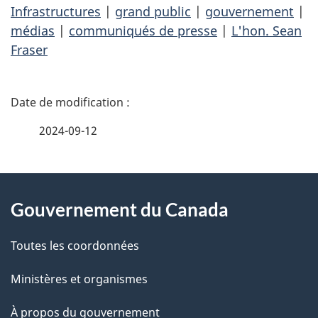
Infrastructures
|
grand public
|
gouvernement
|
médias
|
communiqués de presse
|
L'hon. Sean
Fraser
D
é
2024-09-12
t
À
a
Gouvernement du Canada
propos
i
de
l
Toutes les coordonnées
ce
s
Ministères et organismes
site
d
À propos du gouvernement