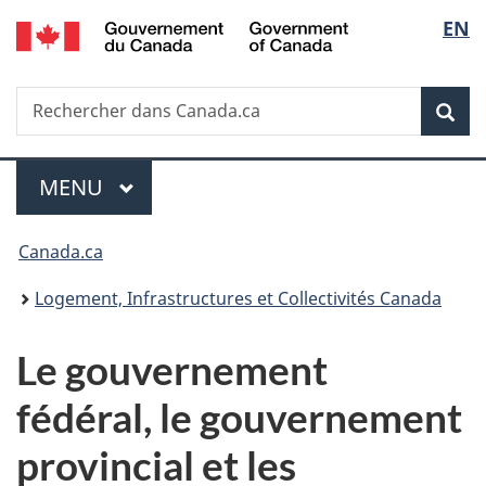
/
Sélec
EN
Passer
Passer
Passer
Government
au
à
à
de
of
contenu
«
la
Canada
Recherche
Rechercher
principal
Au
version
Rec
la
dans
sujet
HTML
Canada.ca
du
simplifiée
langu
Menu
gouvernement
MENU
PRINCIPAL
»
Vous
Canada.ca
êtes
Logement, Infrastructures et Collectivités Canada
ici :
Le gouvernement
fédéral, le gouvernement
provincial et les