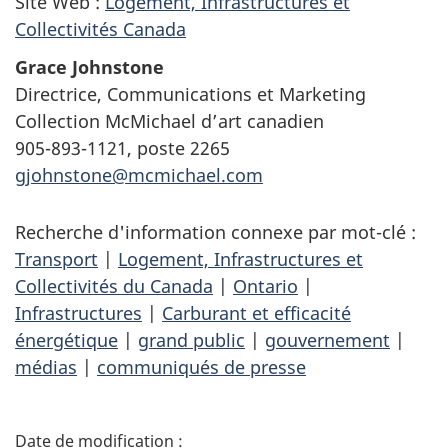
Site Web :
Logement, Infrastructures et
Collectivités Canada
Grace Johnstone
Directrice, Communications et Marketing
Collection McMichael d’art canadien
905-893-1121, poste 2265
gjohnstone@mcmichael.com
Recherche d'information connexe par mot-clé :
Transport
|
Logement, Infrastructures et
Collectivités du Canada
|
Ontario
|
Infrastructures
|
Carburant et efficacité
énergétique
|
grand public
|
gouvernement
|
médias
|
communiqués de presse
D