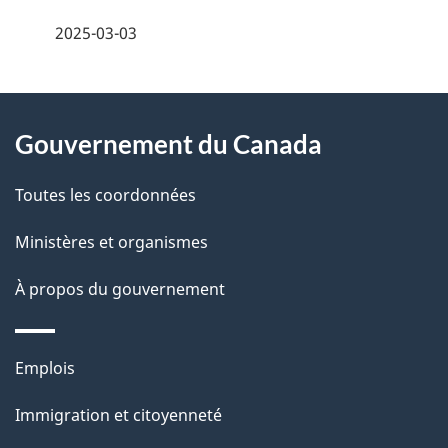
é
2025-03-03
t
À
a
Gouvernement du Canada
propos
i
de
l
Toutes les coordonnées
ce
s
Ministères et organismes
site
d
À propos du gouvernement
e
l
Thèmes
Emplois
et
a
Immigration et citoyenneté
sujets