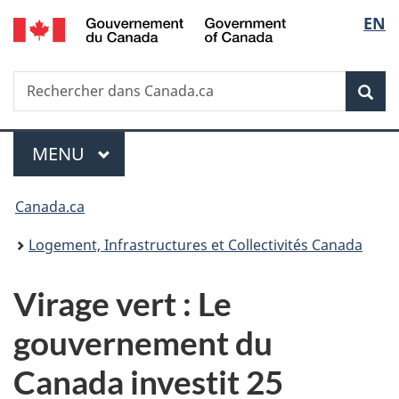
/
Sélec
EN
Passer
Passer
Passer
Government
au
à
à
de
of
contenu
«
la
Canada
Recherche
Rechercher
principal
Au
version
Rec
la
dans
sujet
HTML
Canada.ca
du
simplifiée
langu
Menu
gouvernement
MENU
PRINCIPAL
»
Vous
Canada.ca
êtes
Logement, Infrastructures et Collectivités Canada
ici :
Virage vert : Le
gouvernement du
Canada investit 25